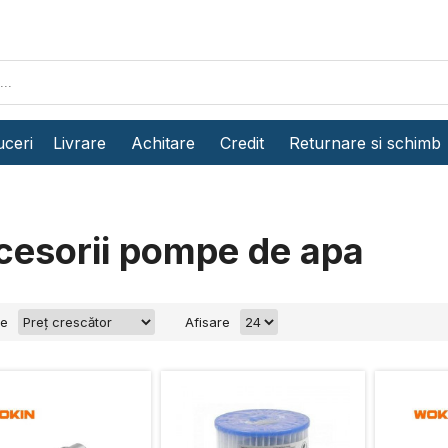
ceri
Livrare
Achitare
Credit
Returnare si schimb
cesorii pompe de apa
re
Afisare