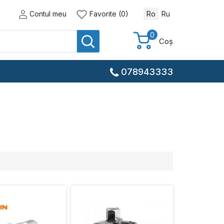
Contul meu
Favorite (0)
Ro
Ru
0
Coș
078943333