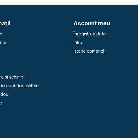
aţii
Account meu
i
Înregistrează-te
noi
Intră
Istoric comenzi
e
re si schimb
 de confidențialitate
adou
e