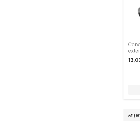
Conec
exte
13,0
Afişar