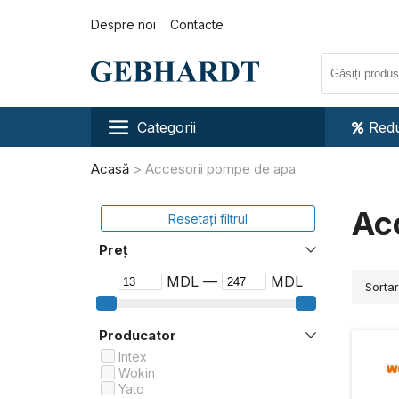
Despre noi
Contacte
Categorii
Redu
Acasă
Accesorii pompe de apa
Ac
Resetați filtrul
Preț
MDL —
MDL
Sorta
Producator
Intex
Wokin
Yato