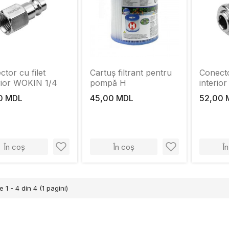
tor cu filet
Cartuș filtrant pentru
Conecto
rior WOKIN 1/4
pompă H
interio
0 MDL
45,00 MDL
52,00 
În coș
În coș
Î
e 1 - 4 din 4 (1 pagini)