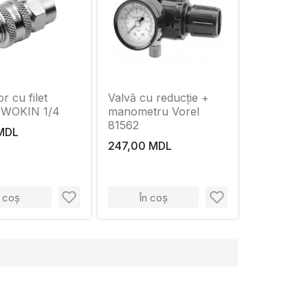
r cu filet
Valvă cu reducție +
r WOKIN 1/4
manometru Vorel
81562
MDL
247,00 MDL
n coș
În coș