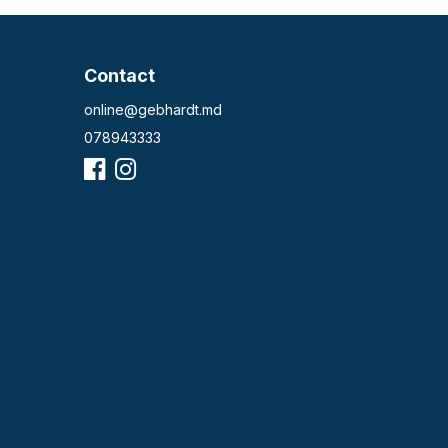
Contact
online@gebhardt.md
078943333