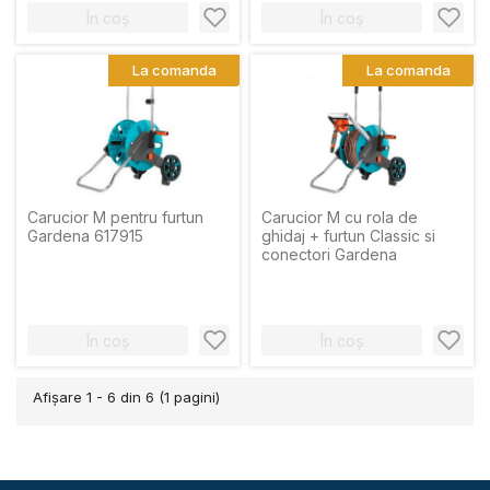
În coș
În coș
La comanda
La comanda
Carucior M pentru furtun
Carucior M cu rola de
Gardena 617915
ghidaj + furtun Classic si
conectori Gardena
În coș
În coș
Afişare 1 - 6 din 6 (1 pagini)