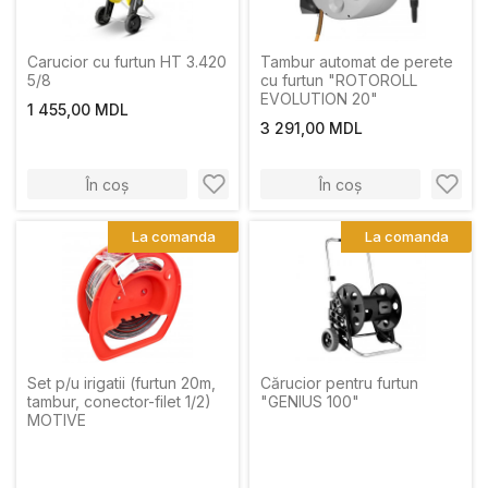
Carucior cu furtun HT 3.420
Tambur automat de perete
5/8
cu furtun "ROTOROLL
EVOLUTION 20"
1 455,00 MDL
3 291,00 MDL
În coș
În coș
La comanda
La comanda
Set p/u irigatii (furtun 20m,
Cărucior pentru furtun
tambur, conector-filet 1/2)
"GENIUS 100"
MOTIVE