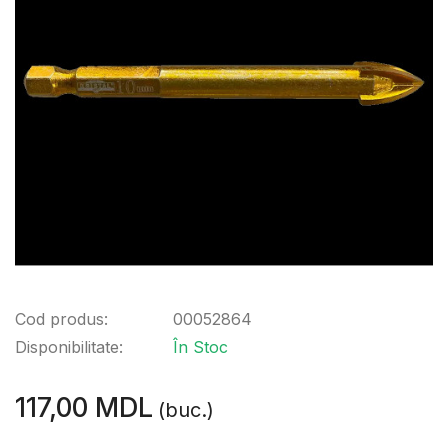
Cod produs:
00052864
Disponibilitate:
În Stoc
117,00 MDL
(buc.)