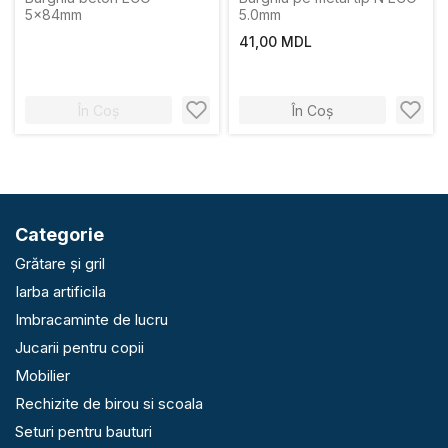
5x84mm
5.0mm
41,00 MDL
În Coș
În Coș
Categorie
Grătare și gril
Iarba artificila
Imbracaminte de lucru
Jucarii pentru copii
Mobilier
Rechizite de birou si scoala
Seturi pentru bauturi