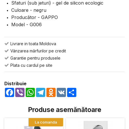
Sfaturi (sub jeturi) - gel de silicon ecologic
Culoare - negru
Producător - GAPPO
Model - G006
Livrare in toata Moldova
Vânzarea mărfurilor pe credit
Garantie pentru produsele
Plata cu cardul pe site
Distribuie
Facebook
Viber
WhatsApp
Telegram
Odnoklassniki
VK
Share
Produse asemănătoare
La comanda