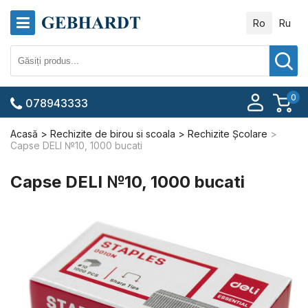
Ro
Ru
0
078943333
Acasă
Rechizite de birou si scoala
Rechizite Școlare
Capse DELI №10, 1000 bucati
Capse DELI №10, 1000 bucati