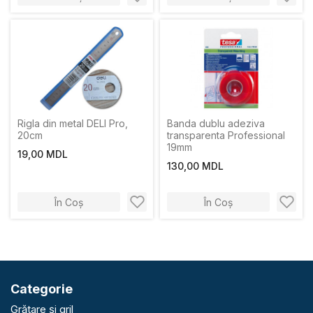
Rigla din metal DELI Pro,
Banda dublu adeziva
20cm
transparenta Professional
19mm
19,00 MDL
130,00 MDL
În Coș
În Coș
Categorie
Grătare și gril