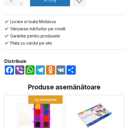
-
Livrare in toata Moldova
Vânzarea mărfurilor pe credit
Garantie pentru produsele
Plata cu cardul pe site
Distribuie
Facebook
Viber
WhatsApp
Telegram
Odnoklassniki
VK
Share
Produse asemănătoare
La comanda