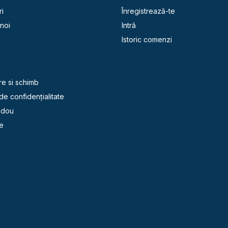
i
Înregistrează-te
noi
Intră
Istoric comenzi
e
re si schimb
 de confidențialitate
adou
e