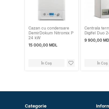
Cazan cu condensare
Centrala term
DemirDokum Nitromix P
Digifel Duo
24 kW
9 900,00 M
15 000,00 MDL
În Coș
În Coș
Categorie
Inform