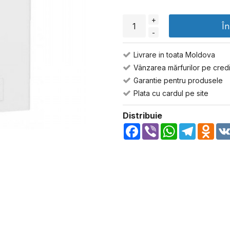
+
Î
-
Livrare in toata Moldova
Vânzarea mărfurilor pe credi
Garantie pentru produsele
Plata cu cardul pe site
Distribuie
Facebook
Viber
WhatsApp
Telegra
Odn