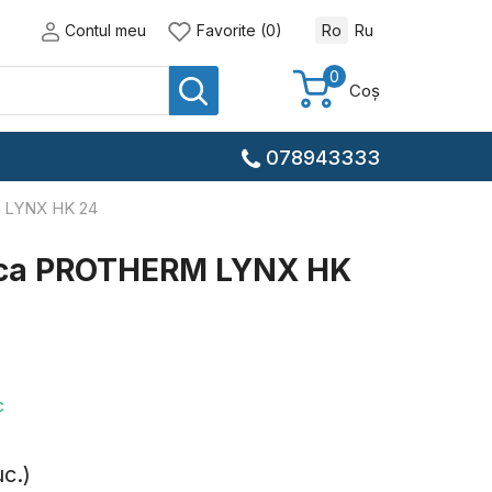
Contul meu
Favorite (0)
Ro
Ru
0
Coș
078943333
M LYNX HK 24
ica PROTHERM LYNX HK
c
c.)