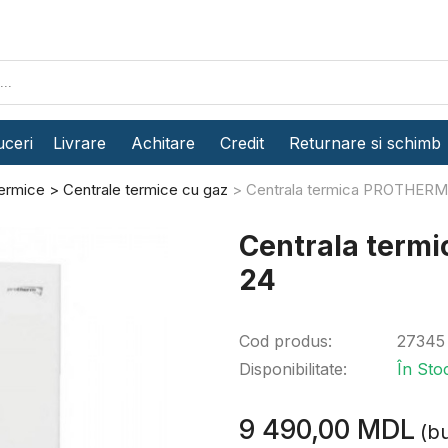
ceri
Livrare
Achitare
Credit
Returnare si schimb
termice
Centrale termice cu gaz
Centrala termica PROTHER
Centrala term
24
Cod produs:
27345
Disponibilitate:
În Sto
9 490,00 MDL
(bu