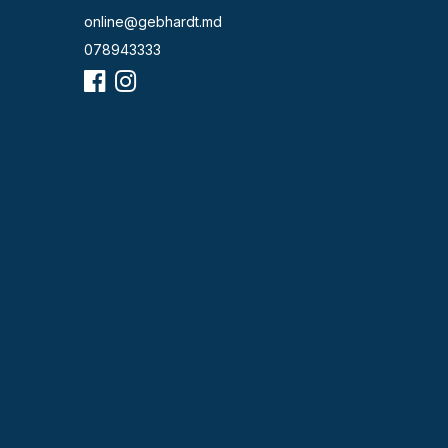
online@gebhardt.md
078943333