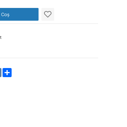
n Coș
t
m
oklassniki
VK
Share