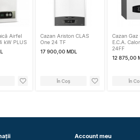
ică Airfel
Cazan Ariston CLAS
Cazan Gaz
 24 kW PLUS
One 24 TF
E.C.A. Calo
24FF
DL
17 900,00 MDL
12 875,00
În Coș
În Co
aţii
Account meu