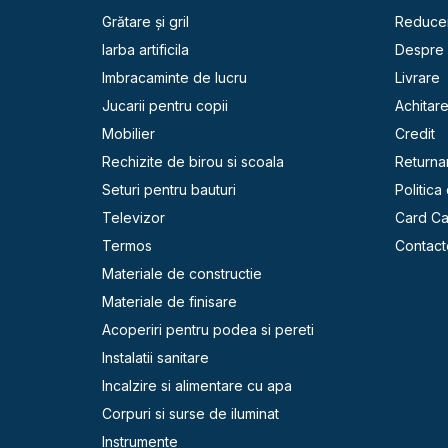
Grătare și gril
Reducer
Iarba artificila
Despre 
Imbracaminte de lucru
Livrare
Jucarii pentru copii
Achitar
Mobilier
Credit
Rechizite de birou si scoala
Returna
Seturi pentru bauturi
Politica
Televizor
Card C
Termos
Contact
Materiale de constructie
Materiale de finisare
Acoperiri pentru podea si pereti
Instalatii sanitare
Incalzire si alimentare cu apa
Corpuri si surse de iluminat
Instrumente