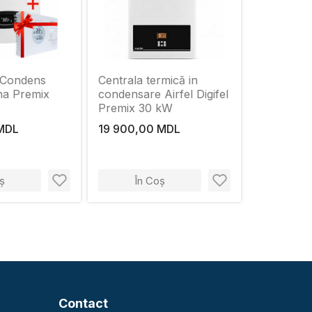
 Condens
Centrala termică in
na Premix
condensare Airfel Digifel
Premix 30 kW
 MDL
19 900,00 MDL
ș
În Coș
Contact