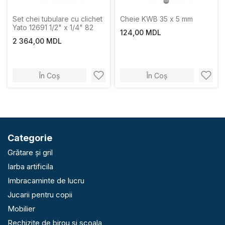
Set chei tubulare cu clichet
Cheie KWB 35 x 5 mm
Yato 12691 1/2" x 1/4" 82
124,00 MDL
2 364,00 MDL
În Coș
În Coș
Categorie
Grătare și gril
Iarba artificila
Imbracaminte de lucru
Jucarii pentru copii
Mobilier
Rechizite de birou si scoala