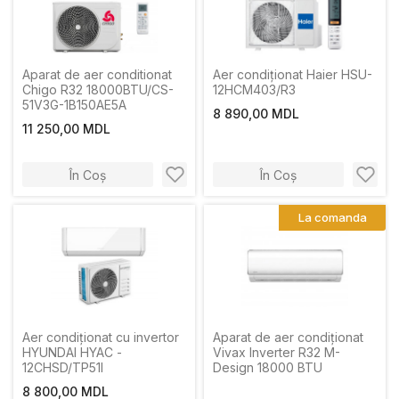
Aparat de aer conditionat
Aer condiționat Haier HSU-
Chigo R32 18000BTU/CS-
12HCM403/R3
51V3G-1B150AE5A
8 890,00 MDL
11 250,00 MDL
În Coș
În Coș
La comanda
Aer condiționat cu invertor
Aparat de aer condiționat
HYUNDAI HYAC -
Vivax Inverter R32 M-
12CHSD/TP51I
Design 18000 BTU
8 800,00 MDL