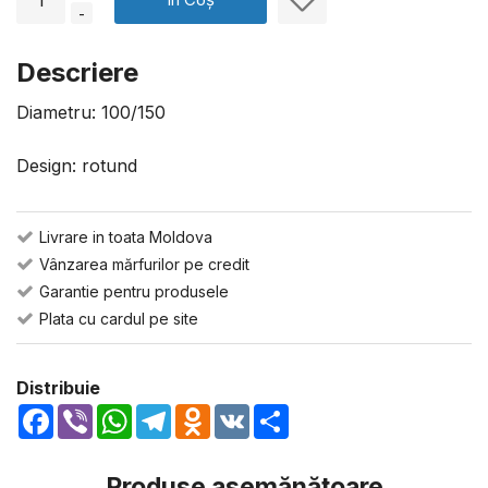
-
Descriere
Diametru: 100/150
Design: rotund
Livrare in toata Moldova
Vânzarea mărfurilor pe credit
Garantie pentru produsele
Plata cu cardul pe site
Distribuie
Facebook
Viber
WhatsApp
Telegram
Odnoklassniki
VK
Share
Produse asemănătoare