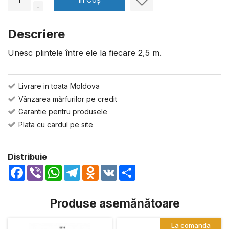
-
Descriere
Unesc plintele între ele la fiecare 2,5 m.
Livrare in toata Moldova
Vânzarea mărfurilor pe credit
Garantie pentru produsele
Plata cu cardul pe site
Distribuie
Facebook
Viber
WhatsApp
Telegram
Odnoklassniki
VK
Share
Produse asemănătoare
La comanda