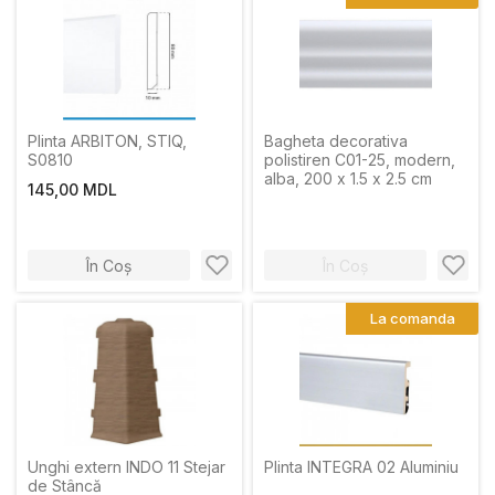
Plinta ARBITON, STIQ,
Bagheta decorativa
S0810
polistiren C01-25, modern,
alba, 200 x 1.5 x 2.5 cm
145,00 MDL
În Coș
În Coș
La comanda
Unghi extern INDO 11 Stejar
Plinta INТЕGRА 02 Aluminiu
de Stâncă