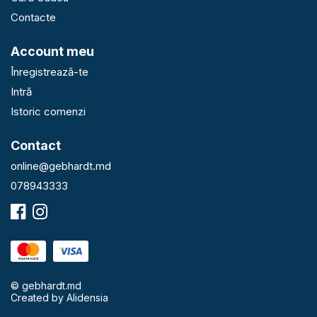
Contacte
Account meu
Înregistrează-te
Intră
Istoric comenzi
Contact
online@gebhardt.md
078943333
© gebhardt.md
Created by
Alidensia