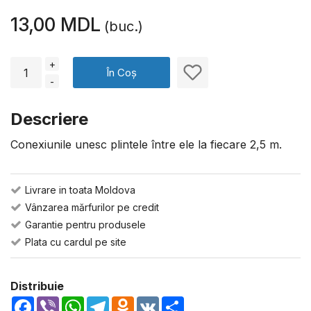
13,00 MDL
(buc.)
+
În Coș
-
Descriere
Conexiunile unesc plintele între ele la fiecare 2,5 m.
Livrare in toata Moldova
Vânzarea mărfurilor pe credit
Garantie pentru produsele
Plata cu cardul pe site
Distribuie
Facebook
Viber
WhatsApp
Telegram
Odnoklassniki
VK
Share