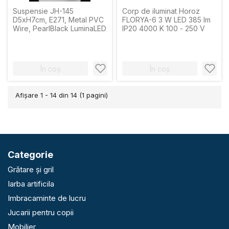
Suspensie JH-145
Corp de iluminat Horoz
D5xH7cm, E271, Metal PVC
FLORYA-6 3 W LED 385 lm
Wire, PearlBlack LuminaLED
IP20 4000 K 100 - 250 V
În coș
În coș
Afişare 1 - 14 din 14 (1 pagini)
Categorie
Grătare și gril
Iarba artificila
Imbracaminte de lucru
Jucarii pentru copii
Mobilier