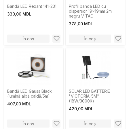
Bandă LED Rexant 141-231
Profil banda LED cu
dispersor 19x19mm 2m
330,00 MDL
negru V-TAC
378,00 MDL
În coș
În coș
Bandă LED Gauss Black
SOLAR LED BATTERIE
(lumină albă caldă/5m)
"VICTORIA-5M"
(18W/3000К)
407,00 MDL
420,00 MDL
În coș
În coș