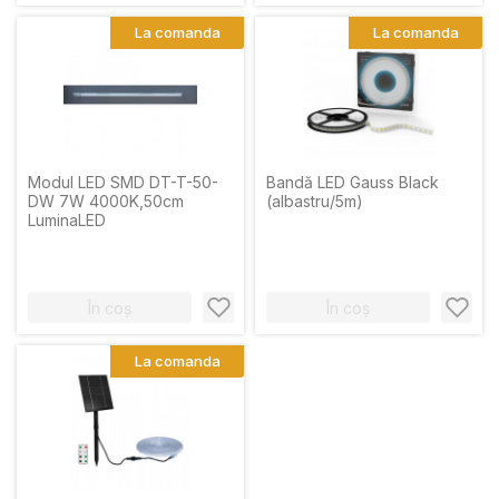
La comanda
La comanda
Modul LED SMD DT-T-50-
Bandă LED Gauss Black
DW 7W 4000K,50cm
(albastru/5m)
LuminaLED
În coș
În coș
La comanda