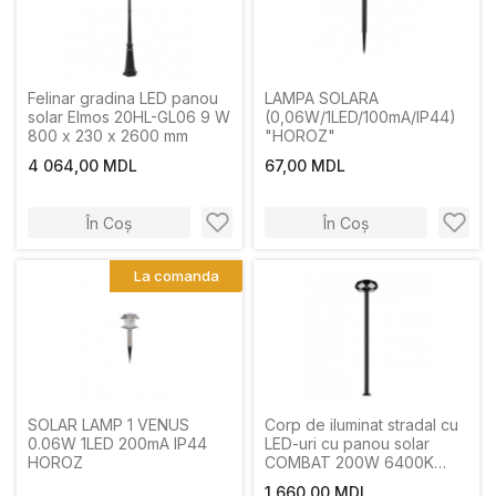
Felinar gradina LED panou
LAMPA SOLARA
solar Elmos 20HL-GL06 9 W
(0,06W/1LED/100mA/IP44)
800 x 230 x 2600 mm
"HOROZ"
4 064,00 MDL
67,00 MDL
În Coș
În Coș
La comanda
SOLAR LAMP 1 VENUS
Corp de iluminat stradal cu
0.06W 1LED 200mA IP44
LED-uri cu panou solar
HOROZ
COMBAT 200W 6400K
IP65
1 660,00 MDL