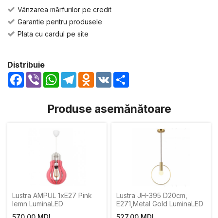
Vânzarea mărfurilor pe credit
Garantie pentru produsele
Plata cu cardul pe site
Distribuie
Facebook
Viber
WhatsApp
Telegram
Odnoklassniki
VK
Share
Produse asemănătoare
Lustra AMPUL 1xE27 Pink
Lustra JH-395 D20cm,
lemn LuminaLED
E271,Metal Gold LuminaLED
570,00 MDL
527,00 MDL