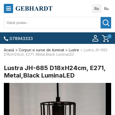
Ro
Ru
0
078943333
Acasă
Corpuri si surse de iluminat
Lustre
Lustra JH-685
D18xH24cm, E271, Metal,Black LuminaLED
Lustra JH-685 D18xH24cm, E271,
Metal,Black LuminaLED