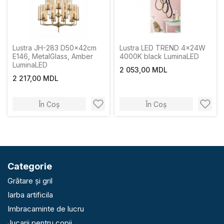
Lustra JH-283 D50x42cm
Lustra LED TREND 4x24W
E146, MetalGlass, Amber
4000K black LuminaLED
LuminaLED
2 053,00 MDL
2 217,00 MDL
În Coș
În Coș
Categorie
Grătare și gril
Iarba artificila
Imbracaminte de lucru
Jucarii pentru copii