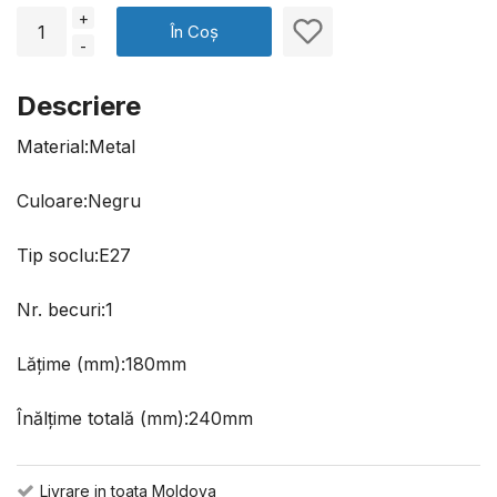
+
În Coș
-
Descriere
Material:Metal
Culoare:Negru
Tip soclu:E27
Nr. becuri:1
Lățime (mm):180mm
Înălțime totală (mm):240mm
Livrare in toata Moldova