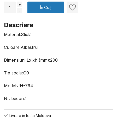
+
În Coș
-
Descriere
Material:Sticlă
Culoare:Albastru
Dimensiuni Lxlxh (mm):200
Tip soclu:G9
Model:JH-794
Nr. becuri:1
Livrare in toata Moldova