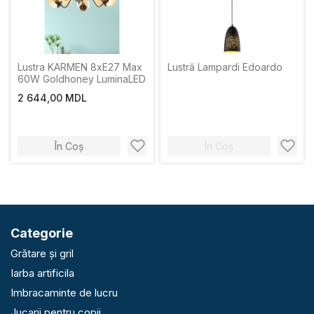
Lustra KARMEN 8xE27 Max
Lustră Lampardi Edoardo
60W Goldhoney LuminaLED
2 644,00 MDL
În Coș
În Coș
Categorie
Grătare și gril
Iarba artificila
Imbracaminte de lucru
Jucarii pentru copii