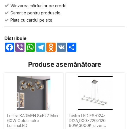
Vânzarea mărfurilor pe credit
Garantie pentru produsele
Plata cu cardul pe site
Distribuie
Facebook
Viber
WhatsApp
Telegram
Odnoklassniki
VK
Share
Produse asemănătoare
Lustra KARMEN 8xE27 Max
Lustra LED FS-024-
60W Goldsmoke
D12A,900x220x120
LuminaLED
60W,3000K,silver