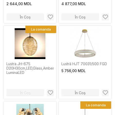
LuminaLED
2 644,00 MDL
4 877,00 MDL
În Coș
În Coș
La comanda
Lustra JH-675
Lustră HJT 70031/500 FGD
D20H30cm,LED,Glass,Amber
5 756,00 MDL
LuminaLED
În Coș
În Coș
La comanda