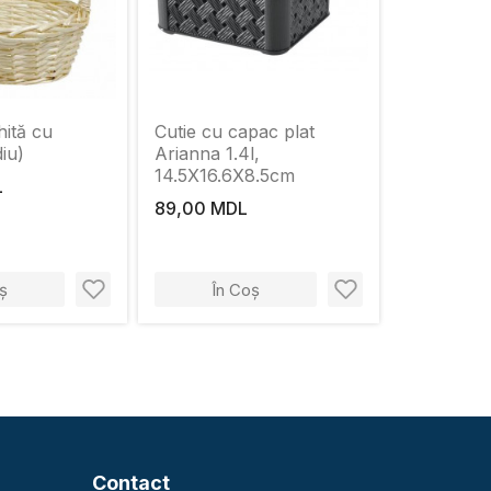
hită cu
Cutie cu capac plat
iu)
Arianna 1.4l,
14.5Х16.6Х8.5cm
L
89,00 MDL
ș
În Coș
Contact