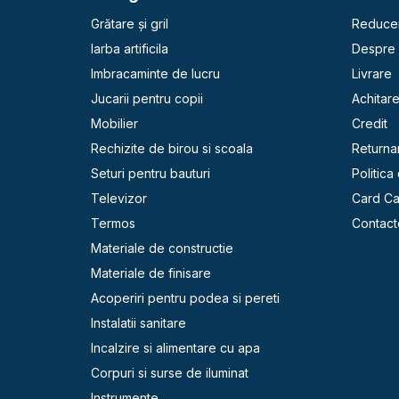
Grătare și gril
Reducer
Iarba artificila
Despre 
Imbracaminte de lucru
Livrare
Jucarii pentru copii
Achitar
Mobilier
Credit
Rechizite de birou si scoala
Returna
Seturi pentru bauturi
Politica
Televizor
Card C
Termos
Contact
Materiale de constructie
Materiale de finisare
Acoperiri pentru podea si pereti
Instalatii sanitare
Incalzire si alimentare cu apa
Corpuri si surse de iluminat
Instrumente