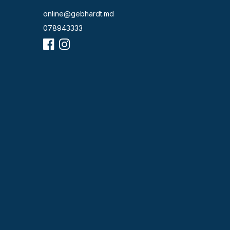
online@gebhardt.md
078943333