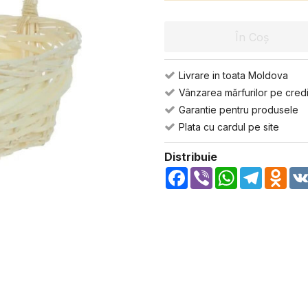
În Coș
Livrare in toata Moldova
Vânzarea mărfurilor pe credi
Garantie pentru produsele
Plata cu cardul pe site
Distribuie
Facebook
Viber
WhatsApp
Telegra
Odn