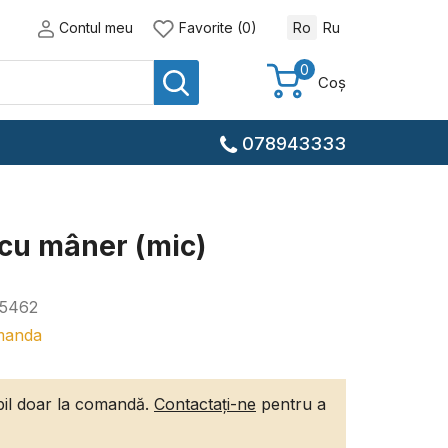
Contul meu
Favorite (0)
Ro
Ru
0
Coș
078943333
 cu mâner (mic)
5462
manda
ibil doar la comandă.
Contactați-ne
pentru a