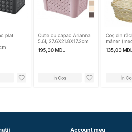
c plat
Cutie cu capac Arianna
Coș din răc
5.6l, 27.6Х21.8Х17.2cm
mâner (med
2cm
195,00 MDL
135,00 MD
În Coș
În Co
aţii
Account meu