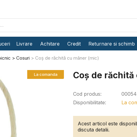
ceri
Livrare
Achitare
Credit
Returnare si schimb
icnic
Cosuri
Coș de răchită cu mâner (mic)
Coș de răchită
La comanda
Cod produs:
00054
Disponibilitate:
La co
Acest articol este dispon
discuta detalii.