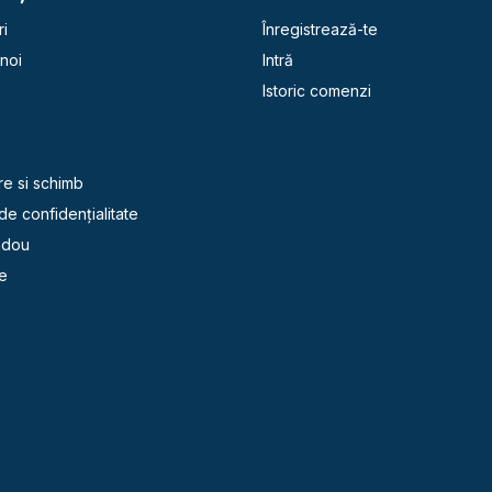
i
Înregistrează-te
noi
Intră
Istoric comenzi
e
re si schimb
 de confidențialitate
adou
e