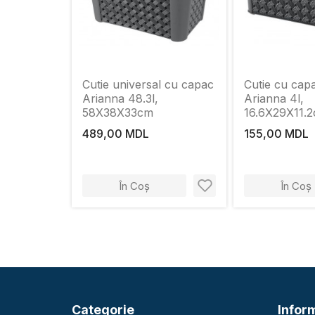
Cutie universal cu capac
Cutie cu capa
Arianna 48.3l,
Arianna 4l,
58Х38Х33cm
16.6Х29Х11.
489,00 MDL
155,00 MDL
În Coș
În Coș
Categorie
Inform