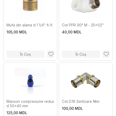
Mufa din alama d 1 1/4" fi-fi
Cot PPR 90° M - 25x1/2"
105,00 MDL
40,00 MDL
În Coș
În Coș
Manson compresiune redus
Cot D.16 Sertizare Ntm
d 50x40 mm
100,00 MDL
125,00 MDL