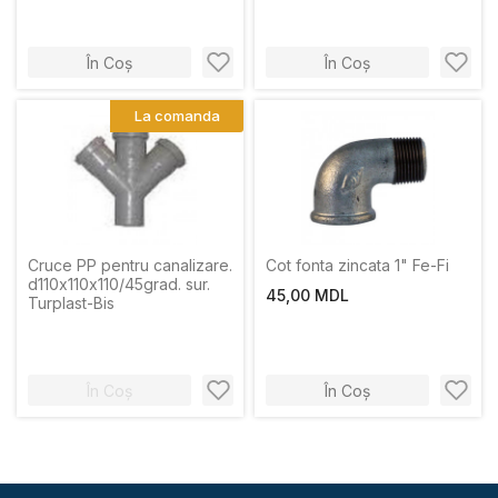
În Coș
În Coș
La comanda
Cruce PP pentru canalizare.
Cot fonta zincata 1" Fe-Fi
d110х110х110/45grad. sur.
45,00 MDL
Turplast-Bis
În Coș
În Coș