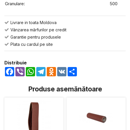
Granulare:
500
Livrare in toata Moldova
Vânzarea mărfurilor pe credit
Garantie pentru produsele
Plata cu cardul pe site
Distribuie
Facebook
Viber
WhatsApp
Telegram
Odnoklassniki
VK
Share
Produse asemănătoare