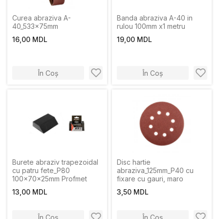
Curea abraziva A-
Banda abraziva A-40 in
40_533x75mm
rulou 100mm х1 metru
16,00 MDL
19,00 MDL
În Coș
În Coș
Burete abraziv trapezoidal
Disc hartie
cu patru fete_P80
abraziva_125mm_P40 cu
100x70x25mm Profmet
fixare cu gauri, maro
13,00 MDL
3,50 MDL
În Coș
În Coș