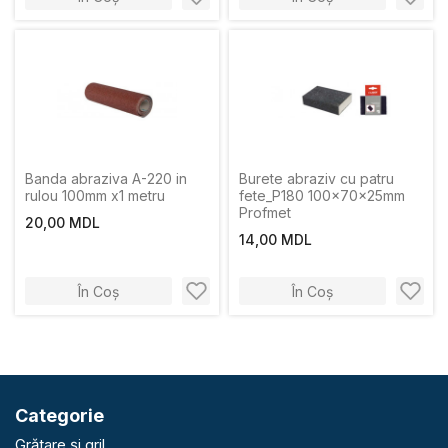
Banda abraziva A-220 in
Burete abraziv cu patru
rulou 100mm х1 metru
fete_P180 100x70x25mm
Profmet
20,00 MDL
14,00 MDL
În Coș
În Coș
Categorie
Grătare și gril