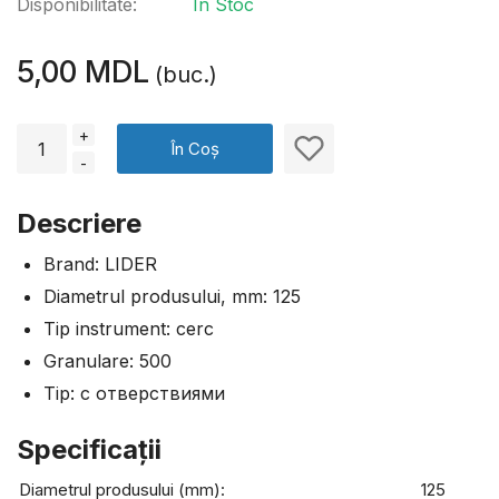
Disponibilitate:
În Stoc
5,00 MDL
(buc.)
+
În Coș
-
Descriere
Brand: LIDER
Diametrul produsului, mm: 125
Tip instrument: cerc
Granulare: 500
Tip: с отверствиями
Specificaţii
Diametrul produsului (mm):
125