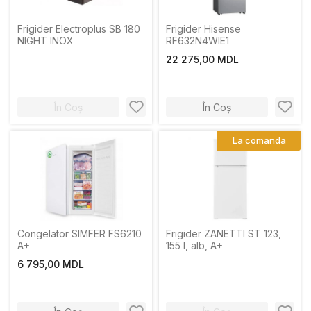
Frigider Electroplus SB 180
Frigider Hisense
NIGHT INOX
RF632N4WIE1
22 275,00 MDL
În Coș
În Coș
La comanda
Congelator SIMFER FS6210
Frigider ZANETTI ST 123,
A+
155 l, alb, A+
6 795,00 MDL