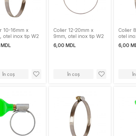
er 10-16mm x
Colier 12-20mm x
Colier
 otel inox tip W2
9mm, otel inox tip W2
otel in
 MDL
6,00 MDL
6,00 M
În coș
În coș
Î