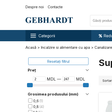
Despre noi
Contacte
Categorii
Redu
Acasă
Incalzire si alimentare cu apa
Canalizar
Sup
Resetați filtrul
Preț
MDL —
MDL
Sorta
Grosimea produsului (mm)
0,6
1
0,8
4