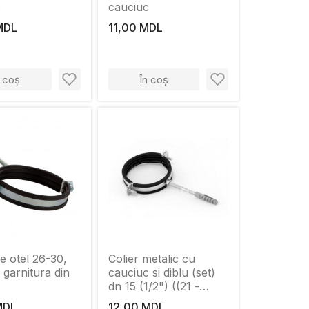
c
cauciuc
MDL
11,00 MDL
n coș
În coș
de otel 26-30,
Colier metalic cu
 garnitura din
cauciuc si diblu (set)
c
dn 15 (1/2") ((21 -
23mm) K
MDL
12,00 MDL