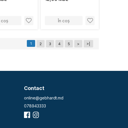
n coș
În coș
1
2
3
4
5
>
>|
Contact
online@gebhardt.md
078943333