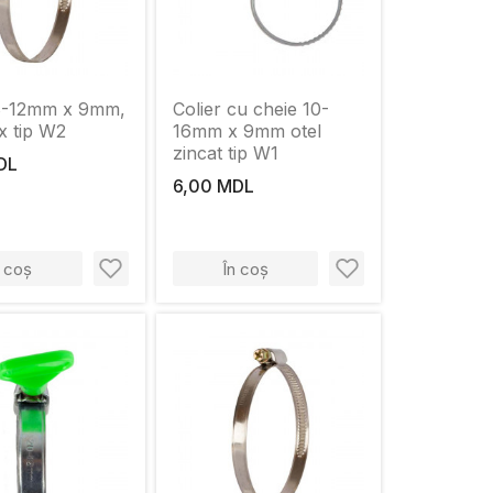
 8-12mm x 9mm,
Colier cu cheie 10-
ox tip W2
16mm x 9mm otel
zincat tip W1
DL
6,00 MDL
n coș
În coș