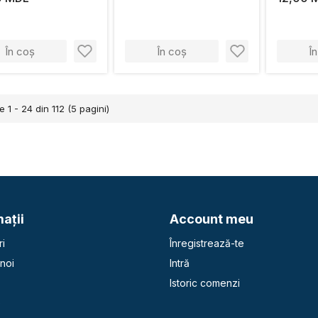
În coș
În coș
Î
e 1 - 24 din 112 (5 pagini)
aţii
Account meu
i
Înregistrează-te
noi
Intră
Istoric comenzi
e