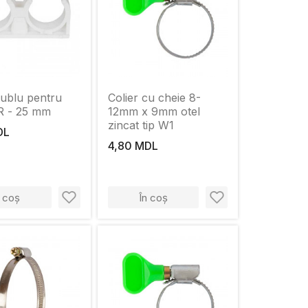
dublu pentru
Colier cu cheie 8-
R - 25 mm
12mm x 9mm otel
zincat tip W1
DL
4,80 MDL
n coș
În coș