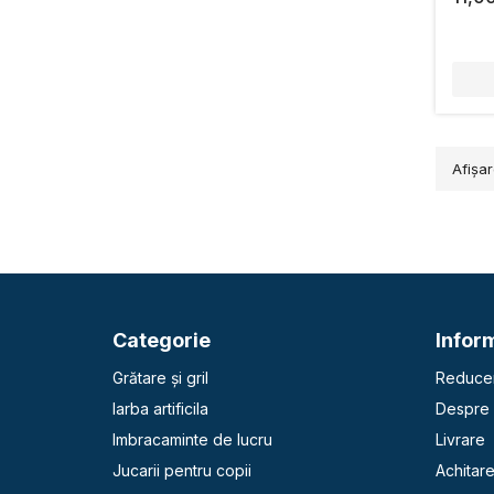
Afişar
Categorie
Inform
Grătare și gril
Reducer
Iarba artificila
Despre 
Imbracaminte de lucru
Livrare
Jucarii pentru copii
Achitar