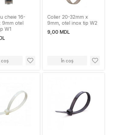
cu cheie 16-
Colier 20-32mm x
 9mm otel
9mm, otel inox tip W2
tip W1
9,00 MDL
DL
n coș
În coș