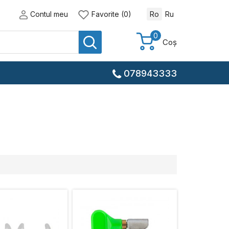
Contul meu
Favorite (0)
Ro
Ru
0
Coș
078943333