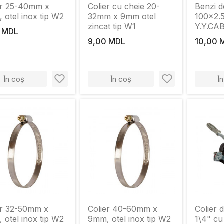
er 25-40mm x
Colier cu cheie 20-
Benzi d
 otel inox tip W2
32mm x 9mm otel
100x2.
zincat tip W1
Y.Y.CA
 MDL
ACCES
9,00 MDL
10,00 
În coș
În coș
Î
er 32-50mm x
Colier 40-60mm x
Colier d
 otel inox tip W2
9mm, otel inox tip W2
1\4" cu