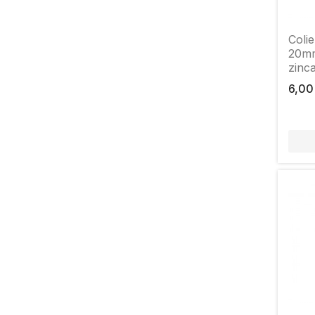
70-90
1
74-79
1
Colie
8-12
1
20mm
80-100
1
zinca
87-92
1
6,00
90-110
1
92-97
1
99-105
1