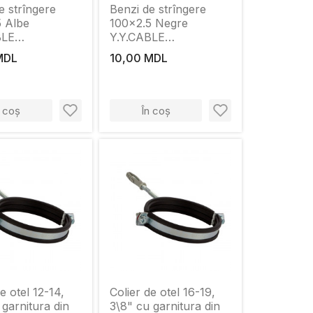
e strîngere
Benzi de strîngere
5 Albe
100x2.5 Negre
BLE
Y.Y.CABLE
SORIES
ACCESSORIES
MDL
10,00 MDL
n coș
În coș
e otel 12-14,
Colier de otel 16-19,
 garnitura din
3\8" cu garnitura din