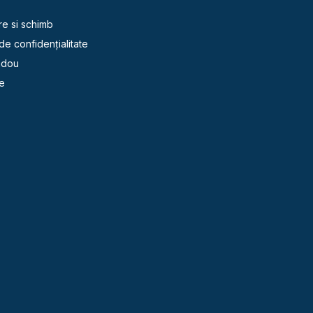
re si schimb
 de confidențialitate
adou
e