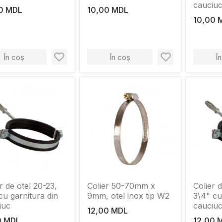
cauciu
0 MDL
10,00 MDL
10,00 
În coș
În coș
Î
r de otel 20-23,
Colier 50-70mm x
Colier 
cu garnitura din
9mm, otel inox tip W2
3\4" cu
iuc
cauciu
12,00 MDL
0 MDL
12,00 