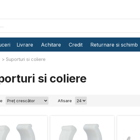
ceri
Livrare
Achitare
Credit
Returnare si schimb
e
Suporturi si coliere
orturi si coliere
re
Afisare