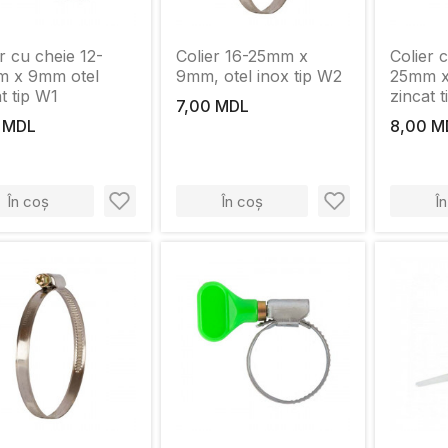
r cu cheie 12-
Colier 16-25mm x
Colier 
 x 9mm otel
9mm, otel inox tip W2
25mm x
t tip W1
zincat 
7,00 MDL
 MDL
8,00 M
În coș
În coș
Î