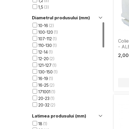
1,2
5
1,5
3
Diametrul produsului (mm)
10-16
2
100-120
1
107-112
1
Colie
110-130
1
- AL
12-14
1
2,00
12-20
2
121-127
1
130-150
1
16-19
1
16-25
2
171001
1
20-23
1
20-32
2
25-40
1
Latimea produsului (mm)
26-28
1
18
1
26-30
1