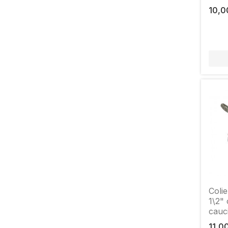
10,0
Colie
1\2" 
cauc
11,0