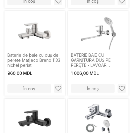
În coș
În coș
Baterie de baie cu duș de
BATERIE BAIE CU
perete Mat|eco Breno 1133
GARNITURĂ DUȘ PE
nichel periat
PERETE - LAVOAR
MAT|ECO SALMON SINGUR
960,00 MDL
1 006,00 MDL
MÂNER CROM
În coș
În coș