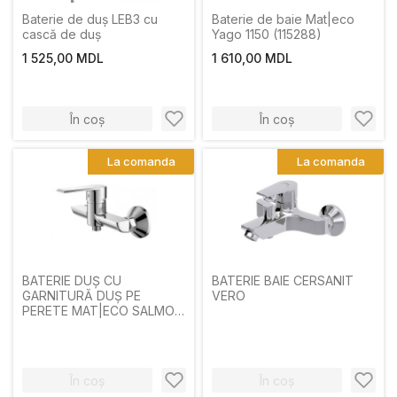
Baterie de duș LEB3 cu
Baterie de baie Mat|eco
cască de duș
Yago 1150 (115288)
1 525,00 MDL
1 610,00 MDL
În coș
În coș
La comanda
La comanda
BATERIE DUȘ CU
BATERIE BAIE CERSANIT
GARNITURĂ DUȘ PE
VERO
PERETE MAT|ECO SALMON
SINGUR MÂNER CROM
În coș
În coș