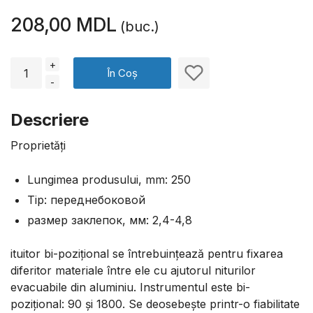
208,00 MDL
(buc.)
+
În Coș
-
Descriere
Proprietăți
Lungimea produsului, mm: 250
Tip: переднебоковой
размер заклепок, мм: 2,4-4,8
ituitor bi-pozițional se întrebuințează pentru fixarea
diferitor materiale între ele cu ajutorul niturilor
evacuabile din aluminiu. Instrumentul este bi-
pozițional: 90 și 1800. Se deosebește printr-o fiabilitate