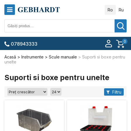
Ro
Ru
0
078943333
Acasă
Instrumente
Scule manuale
Suporti si boxe pentru
unelte
Suporti si boxe pentru unelte
Filtru