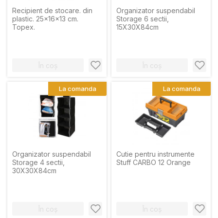
Recipient de stocare. din
Organizator suspendabil
plastic. 25x16x13 cm.
Storage 6 sectii,
Topex.
15X30X84cm
În coș
În coș
La comanda
La comanda
Organizator suspendabil
Cutie pentru instrumente
Storage 4 sectii,
Stuff CARBO 12 Orange
30X30X84cm
În coș
În coș