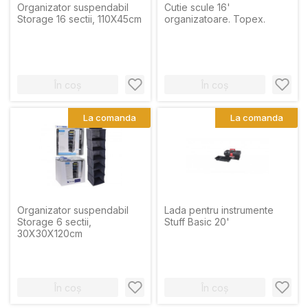
Organizator suspendabil
Cutie scule 16'
Storage 16 sectii, 110X45cm
organizatoare. Topex.
În coș
În coș
La comanda
La comanda
Organizator suspendabil
Lada pentru instrumente
Storage 6 sectii,
Stuff Basic 20'
30X30X120cm
În coș
În coș