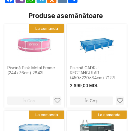
Produse asemănătoare
La comanda
Piscină Pink Metal Frame
Piscină CADRU
(244х76сm) 2843L
RECTANGULAR
(450x220x84cm) 7127L
2 899,00 MDL
În Coș
În Coș
La comanda
La comanda