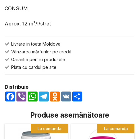
CONSUM
Aprox. 12 m²/l/strat
Livrare in toata Moldova
Vânzarea mărfurilor pe credit
Garantie pentru produsele
Plata cu cardul pe site
Distribuie
Facebook
Viber
WhatsApp
Telegram
Odnoklassniki
VK
Share
Produse asemănătoare
La comanda
La comanda