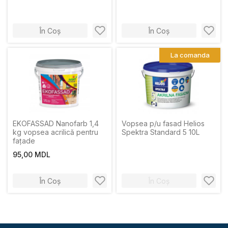
În Coș
În Coș
La comanda
EKOFASSAD Nanofarb 1,4
Vopsea p/u fasad Helios
kg vopsea acrilică pentru
Spektra Standard 5 10L
fațade
95,00 MDL
În Coș
În Coș