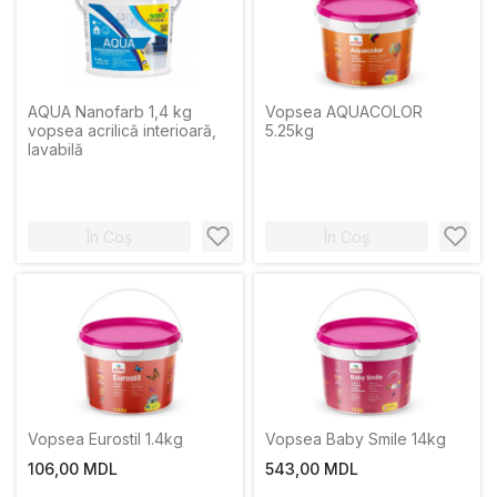
AQUA Nanofarb 1,4 kg
Vopsea AQUACOLOR
vopsea acrilică interioară,
5.25kg
lavabilă
În Coș
În Coș
Vopsea Eurostil 1.4kg
Vopsea Baby Smile 14kg
106,00 MDL
543,00 MDL