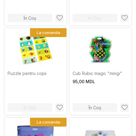
În Coș
În Coș
-19%
La comanda
Puzzle pentru copii
Cub Rubic magic "mingi"
95,00 MDL
În Coș
În Coș
La comanda