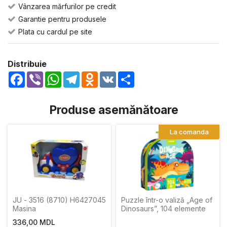
Vânzarea mărfurilor pe credit
Garantie pentru produsele
Plata cu cardul pe site
Distribuie
Facebook
Viber
WhatsApp
Telegram
Odnoklassniki
VK
Share
Produse asemănătoare
La comanda
JU - 3516 (8710) H6427045
Puzzle într-o valiză „Age of
Masina
Dinosaurs”, 104 elemente
336,00 MDL