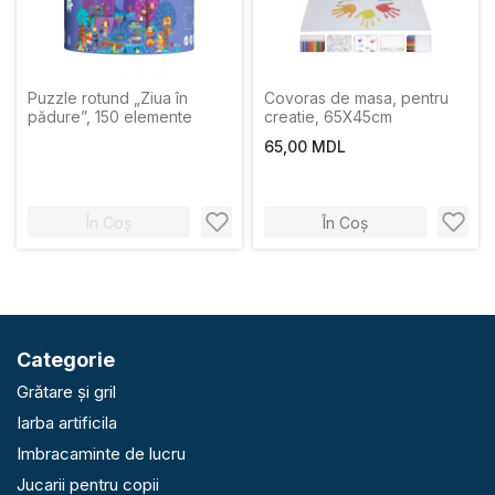
Puzzle rotund „Ziua în
Covoras de masa, pentru
pădure”, 150 elemente
creatie, 65X45cm
65,00 MDL
În Coș
În Coș
Categorie
Grătare și gril
Iarba artificila
Imbracaminte de lucru
Jucarii pentru copii