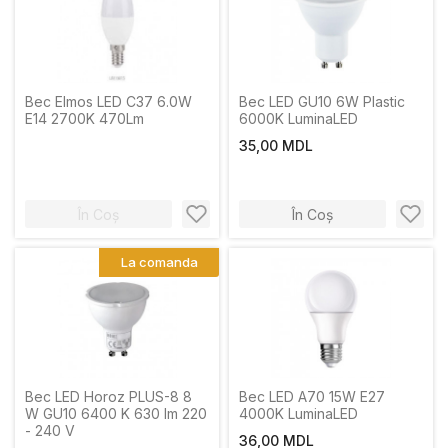
Bec Elmos LED C37 6.0W
Bec LED GU10 6W Plastic
E14 2700K 470Lm
6000K LuminaLED
35,00 MDL
În Coș
În Coș
La comanda
Bec LED Horoz PLUS-8 8
Bec LED A70 15W E27
W GU10 6400 K 630 lm 220
4000K LuminaLED
- 240 V
36,00 MDL