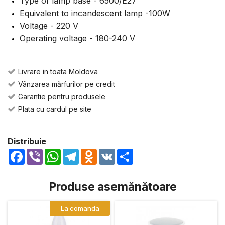
Type of lamp base - 6500/E27
Equivalent to incandescent lamp -100W
Voltage - 220 V
Operating voltage - 180-240 V
Livrare in toata Moldova
Vânzarea mărfurilor pe credit
Garantie pentru produsele
Plata cu cardul pe site
Distribuie
Facebook
Viber
WhatsApp
Telegram
Odnoklassniki
VK
Share
Produse asemănătoare
La comanda