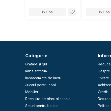
În Coș
În Coș
Categorie
Inform
Grătare și gril
Reducer
Iarba artificila
Despre 
Imbracaminte de lucru
Livrare
Jucarii pentru copii
Achitar
Mobilier
Credit
Rechizite de birou si scoala
Returna
Seturi pentru bauturi
Politica