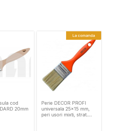
La comanda
ula cod
Perie DECOR PROFI
NDARD 20mm
universala 25x15 mm,
peri usori mixti, strat.
mâner 770-025