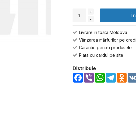
+
Î
-
Livrare in toata Moldova
Vânzarea mărfurilor pe credi
Garantie pentru produsele
Plata cu cardul pe site
Distribuie
Facebook
Viber
WhatsApp
Telegra
Odn