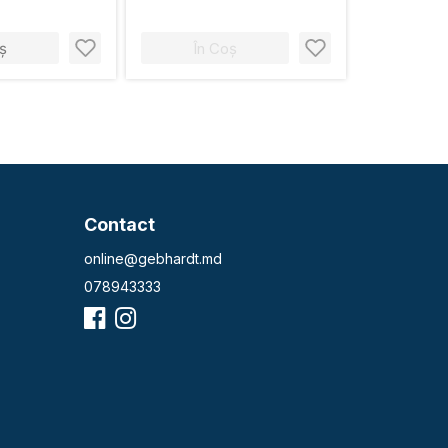
ș
În Coș
Contact
online@gebhardt.md
078943333