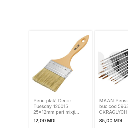
Perie plată Decor
MAAN Pensul
Tuesday 126015
buc.cod 5963
25x12mm peri mixți
OKRAGLYCH
ușori, mâner din plastic
12,00 MDL
85,00 MDL