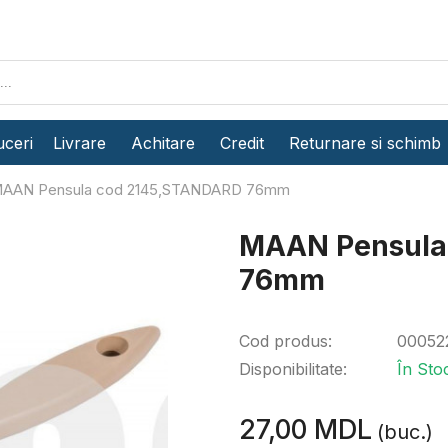
ceri
Livrare
Achitare
Credit
Returnare si schimb
AAN Pensula cod 2145,STANDARD 76mm
MAAN Pensula
76mm
Cod produs:
00052
Disponibilitate:
În Sto
27,00 MDL
(buc.)