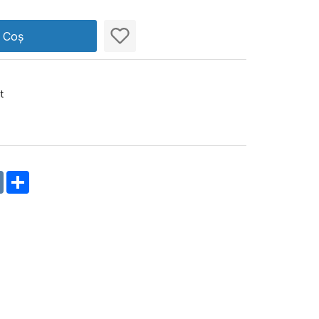
n Coș
t
m
oklassniki
VK
Share