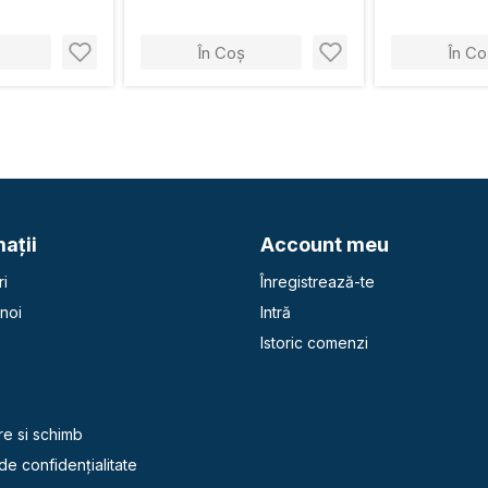
În Coș
În Co
aţii
Account meu
i
Înregistrează-te
noi
Intră
Istoric comenzi
e
re si schimb
 de confidențialitate