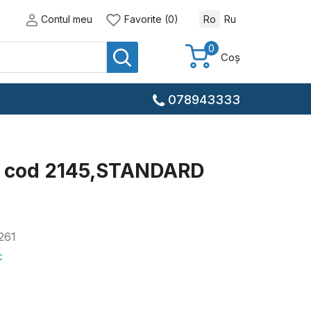
Contul meu
Favorite (0)
Ro
Ru
0
Coș
078943333
 cod 2145,STANDARD
261
c