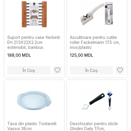
Suport pentru vase fierbinti
Ascutitoare pentru cutite
EH 21.5X22X2.2cm
roller Fackelmann 17.5 cm,
extensibil, bambus
inox/plastic
188,00 MDL
125,00 MDL
În Coș
În Coș
Tava din plastic Tontarelli
Deschizator pentru sticle
Vassoi 38cm
Ghidini Daily 17cm,