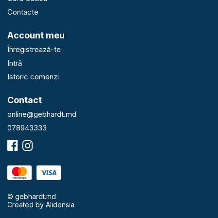
Contacte
Account meu
Înregistrează-te
Intră
Istoric comenzi
Contact
online@gebhardt.md
078943333
© gebhardt.md
Created by
Alidensia