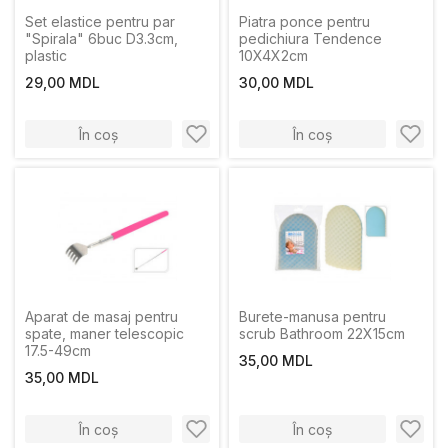
Set elastice pentru par
Piatra ponce pentru
"Spirala" 6buc D3.3cm,
pedichiura Tendence
plastic
10X4X2cm
29,00 MDL
30,00 MDL
În coș
În coș
Aparat de masaj pentru
Burete-manusa pentru
spate, maner telescopic
scrub Bathroom 22X15cm
17.5-49cm
35,00 MDL
35,00 MDL
În coș
În coș