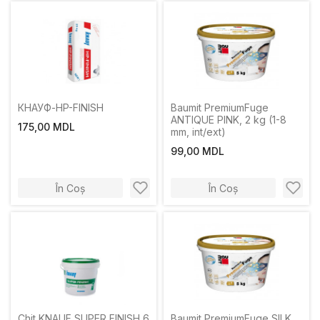
КНАУФ-HP-FINISH
Baumit PremiumFuge
ANTIQUE PINK, 2 kg (1-8
175,00 MDL
mm, int/ext)
99,00 MDL
În Coș
În Coș
Chit KNAUF SUPER FINISH 6
Baumit PremiumFuge SILK