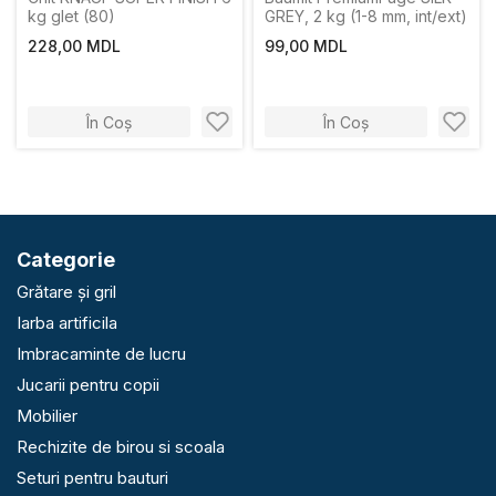
kg glet (80)
GREY, 2 kg (1-8 mm, int/ext)
228,00 MDL
99,00 MDL
În Coș
În Coș
Categorie
Grătare și gril
Iarba artificila
Imbracaminte de lucru
Jucarii pentru copii
Mobilier
Rechizite de birou si scoala
Seturi pentru bauturi