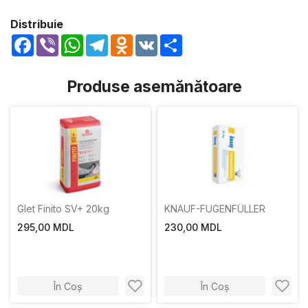
Distribuie
Facebook
Viber
WhatsApp
Telegram
Odnoklassniki
VK
Share
Produse asemănătoare
Glet Finito SV+ 20kg
KNAUF-FUGENFÜLLER
295,00 MDL
230,00 MDL
În Coș
În Coș