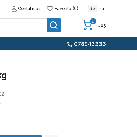
Contul meu
Favorite (0)
Ro
Ru
0
Coș
078943333
kg
22
c