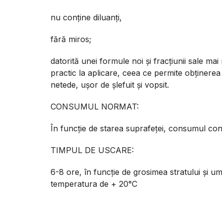
nu conţine diluanţi,
fără miros;
datorită unei formule noi şi fracţiunii sale mai 
practic la aplicare, сeea ce permite obţinerea
netede, uşor de şlefuit şi vopsit.
CONSUMUL NORMAT:
În funcţie de starea suprafeţei, consumul con
TIMPUL DE USCARE:
6-8 ore, în funcţie de grosimea stratului şi umi
temperatura de + 20°C