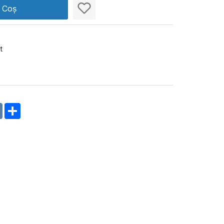
n Coș
t
m
oklassniki
VK
Share