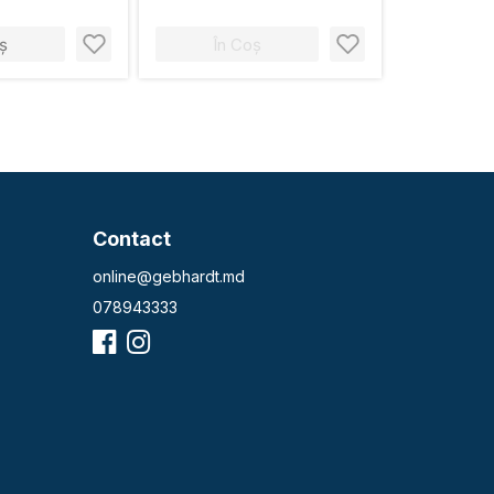
ș
În Coș
Contact
online@gebhardt.md
078943333