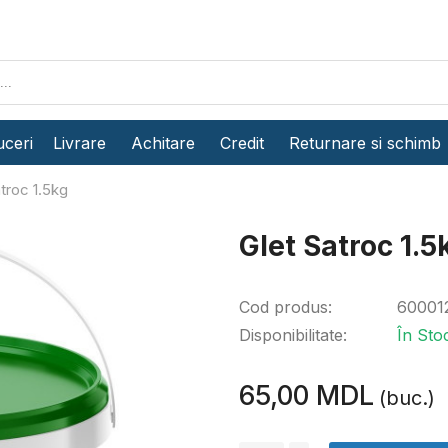
ceri
Livrare
Achitare
Credit
Returnare si schimb
troc 1.5kg
Glet Satroc 1.5
Cod produs:
60001
Disponibilitate:
În Sto
65,00 MDL
(buc.)