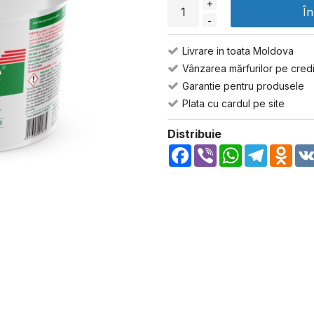
+
Î
-
Livrare in toata Moldova
Vânzarea mărfurilor pe credi
Garantie pentru produsele
Plata cu cardul pe site
Distribuie
Facebook
Viber
WhatsApp
Telegra
Odn