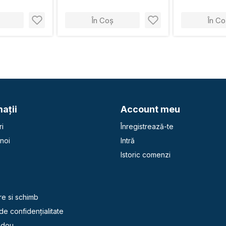
În Coș
În Co
aţii
Account meu
i
Înregistrează-te
noi
Intră
Istoric comenzi
e
re si schimb
 de confidențialitate
adou