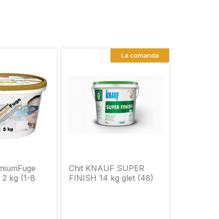
La comanda
emiumFuge
Chit KNAUF SUPER
2 kg (1-8
FINISH 14 kg glet (48)
)