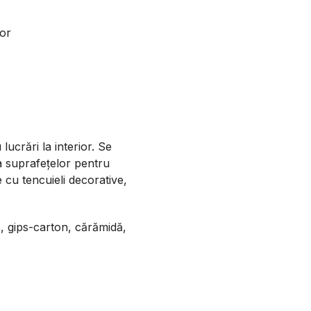
ior
ucrări la interior. Se
 a suprafeţelor pentru
e cu tencuieli decorative,
s, gips-carton, cărămidă,