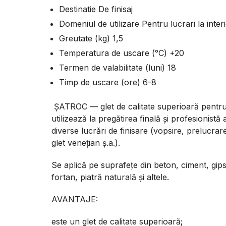
Destinatie De finisaj
Domeniul de utilizare Pentru lucrari la inter
Greutate (kg) 1,5
Temperatura de uscare (°С) +20
Termen de valabilitate (luni) 18
Timp de uscare (ore) 6-8
ŞATROC — glet de calitate superioară pentru l
utilizează la pregătirea finală şi profesionistă
diverse lucrări de finisare (vopsire, prelucrar
glet veneţian ş.a.).
Se aplică pe suprafeţe din beton, ciment, gip
fortan, piatră naturală şi altele.
AVANTAJE:
este un glet de calitate superioară;