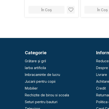
În Coș
În Coș
Categorie
Inform
Grătare și gril
Reducer
Iarba artificila
Despre 
Imbracaminte de lucru
Livrare
Jucarii pentru copii
Achitar
Mobilier
Credit
Rechizite de birou si scoala
Returna
Seturi pentru bauturi
Politica
Televizor
Card C