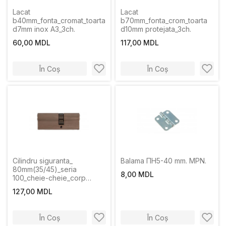
Lacat
Lacat
b40mm_fonta_cromat_toarta
b70mm_fonta_crom_toarta
d7mm inox A3_3ch.
d10mm protejata_3ch.
60,00 MDL
117,00 MDL
În Coș
În Coș
Cilindru siguranta_
Balama ПН5-40 mm. MPN.
80mm(35/45)_seria
8,00 MDL
100_cheie-cheie_corp
zinc_culoare nichel satin_5
127,00 MDL
chei
În Coș
În Coș