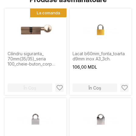
La comanda
Cilindru siguranta_
Lacat b60mm_fonta_toarta
70mm(35/35)_seria
d9mm inox A3_3ch.
100_cheie-buton_corp
106,00 MDL
nichel_culoare nichel
satin_5 che
În Coș
În Coș