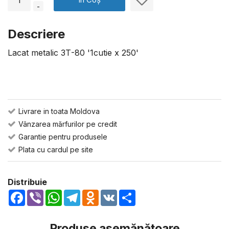
-
Descriere
Lacat metalic ЗТ-80 '1cutie x 250'
Livrare in toata Moldova
Vânzarea mărfurilor pe credit
Garantie pentru produsele
Plata cu cardul pe site
Distribuie
Facebook
Viber
WhatsApp
Telegram
Odnoklassniki
VK
Share
Produse asemănătoare