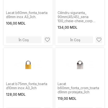
Lacat b60mm_fonta_toarta
Cilindru siguranta_
d9mm inox A3_3ch.
90mm(45/45)_seria
100_cheie-cheie_corp
106,00 MDL
zinc_culoare nichel satin_5
134,00 MDL
chei
În Coș
În Coș
Lacat b75mm_fonta_toarta
Lacat
d10mm inox A3_3ch
b60mm_fonta_crom_toarta
d9mm protejata_3ch
128,00 MDL
119,00 MDL