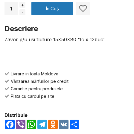
+
În Coș
-
Descriere
Zavor p/u usi fluture 15x50x80 '1c x 12buc'
Livrare in toata Moldova
Vânzarea mărfurilor pe credit
Garantie pentru produsele
Plata cu cardul pe site
Distribuie
Facebook
Viber
WhatsApp
Telegram
Odnoklassniki
VK
Share