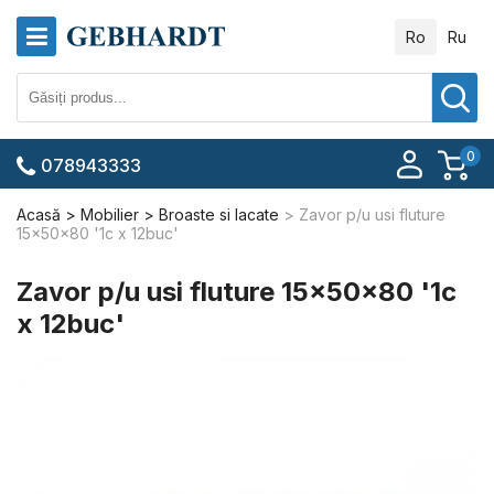
Ro
Ru
0
078943333
Acasă
Mobilier
Broaste si lacate
Zavor p/u usi fluture
15x50x80 '1c x 12buc'
Zavor p/u usi fluture 15x50x80 '1c
x 12buc'