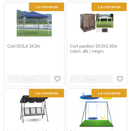
La comanda
La comanda
Cort ISOLA 3X3m
Cort pavilion 3X3X2.45m
culori: alb / negru
În coș
În coș
La comanda
La comanda