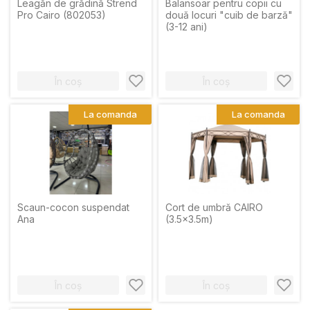
Leagăn de grădină Strend
Balansoar pentru copii cu
Pro Cairo (802053)
două locuri "cuib de barză"
(3-12 ani)
În coș
În coș
La comanda
La comanda
Scaun-cocon suspendat
Cort de umbră CAIRO
Ana
(3.5x3.5m)
În coș
În coș