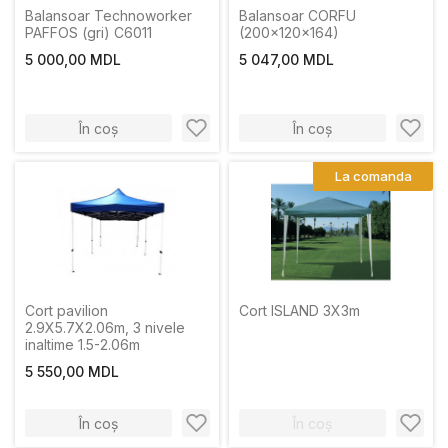
Balansoar Technoworker
Balansoar CORFU
PAFFOS (gri) C6011
(200x120x164)
5 000,00 MDL
5 047,00 MDL
În coș
În coș
La comanda
Cort pavilion
Cort ISLAND 3X3m
2.9X5.7X2.06m, 3 nivele
inaltime 1.5-2.06m
5 550,00 MDL
În coș
În coș