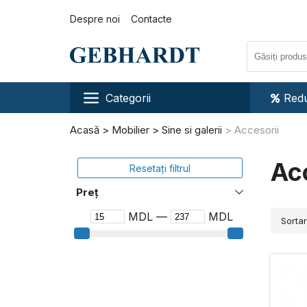
Despre noi
Contacte
Categorii
Redu
Acasă
Mobilier
Sine si galerii
Accesorii
Ac
Resetați filtrul
Preț
MDL —
MDL
Sorta