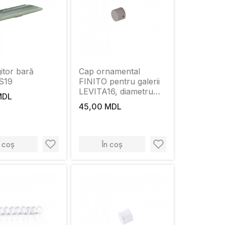
itor bară
Cap ornamental
S19
FINITO pentru galerii
LEVITA16, diametru
MDL
16mm, Satin
45,00 MDL
n coș
În coș