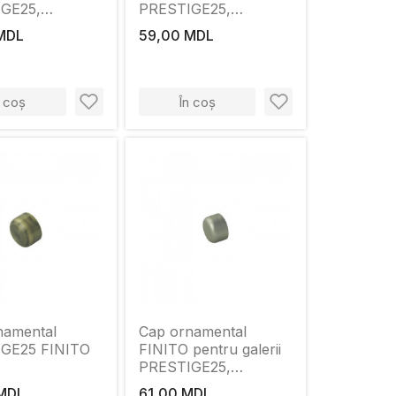
GE25,
PRESTIGE25,
ru 25mm, Onyx
diametru 25mm, Onyx
MDL
59,00 MDL
n coș
În coș
namental
Cap ornamental
GE25 FINITO
FINITO pentru galerii
PRESTIGE25,
diametru 25mm, Satin
MDL
61,00 MDL