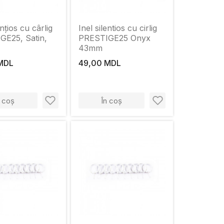
ențios cu cârlig
Inel silentios cu cirlig
GE25, Satin,
PRESTIGE25 Onyx
43mm
MDL
49,00 MDL
n coș
În coș