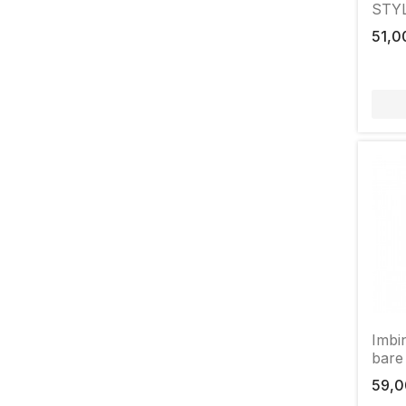
STYL
19mm
51,0
Imbi
bare
59,0