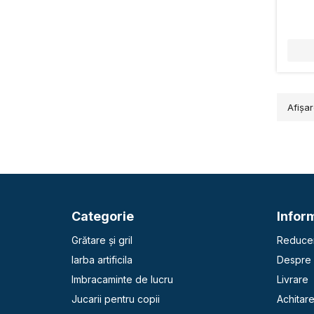
Afişar
Categorie
Inform
Grătare și gril
Reducer
Iarba artificila
Despre 
Imbracaminte de lucru
Livrare
Jucarii pentru copii
Achitar