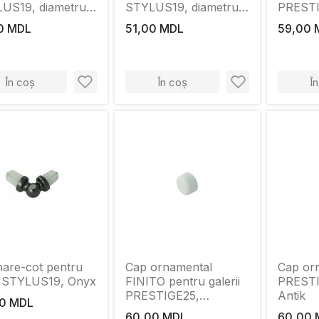
US19, diametru
STYLUS19, diametru
PRESTI
, Antik
19mm, Onyx
diamet
0 MDL
51,00 MDL
59,00 
În coș
În coș
Î
nare-cot pentru
Cap ornamental
Cap or
 STYLUS19, Onyx
FINITO pentru galerii
PRESTI
PRESTIGE25,
Antik
0 MDL
diametru 25mm, Alb
60,00 MDL
60,00 