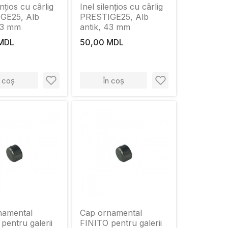
ențios cu cârlig
Inel silențios cu cârlig
GE25, Alb
PRESTIGE25, Alb
43 mm
antik, 43 mm
MDL
50,00 MDL
n coș
În coș
namental
Cap ornamental
pentru galerii
FINITO pentru galerii