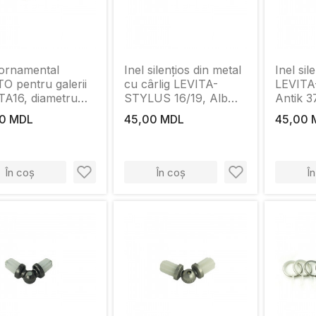
ornamental
Inel silențios din metal
Inel sil
O pentru galerii
cu cârlig LEVITA-
LEVITA
TA16, diametru
STYLUS 16/19, Alb
Antik 
, Satin
Antik 37 mm
0 MDL
45,00 MDL
45,00 
În coș
În coș
Î