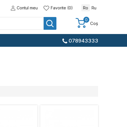
Contul meu
Favorite (0)
Ro
Ru
0
Coș
078943333