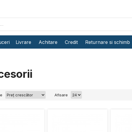
ceri
Livrare
Achitare
Credit
Returnare si schimb
cesorii
re
Afisare