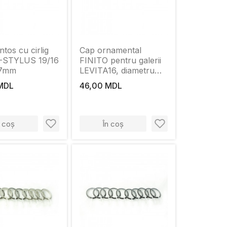
entos cu cirlig
Cap ornamental
-STYLUS 19/16
FINITO pentru galerii
37mm
LEVITA16, diametru
16mm, Alb Antik
MDL
46,00 MDL
n coș
În coș