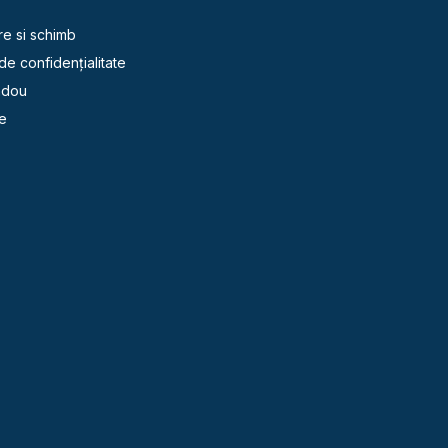
re si schimb
 de confidențialitate
adou
e