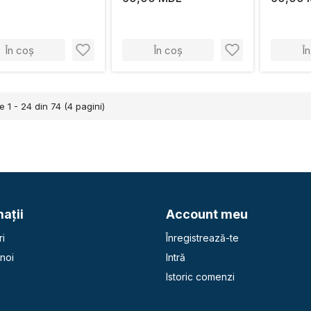
În coș
În coș
Î
e 1 - 24 din 74 (4 pagini)
aţii
Account meu
i
Înregistrează-te
noi
Intră
Istoric comenzi
e