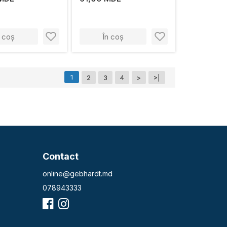
n coș
În coș
1
2
3
4
>
>|
Contact
online@gebhardt.md
078943333