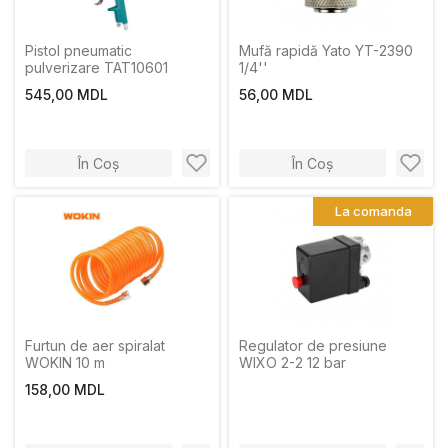
Pistol pneumatic
Mufă rapidă Yato YT-2390
pulverizare TAT10601
1/4''
545,00 MDL
56,00 MDL
În Coș
În Coș
La comanda
Furtun de aer spiralat
Regulator de presiune
WOKIN 10 m
WIXO 2-2 12 bar
158,00 MDL