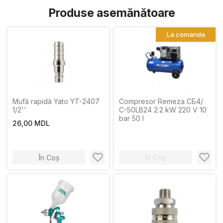
Produse asemănătoare
La comanda
Mufă rapidă Yato YT-2407
Compresor Remeza СБ4/
1/2''
С-50LB24 2.2 kW 220 V 10
bar 50 l
26,00 MDL
În Coș
În Coș