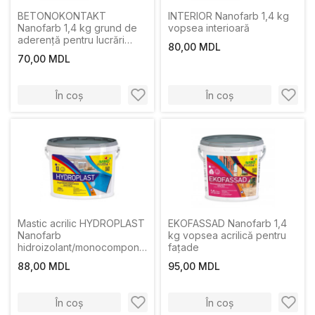
BETONOKONTAKT
INTERIOR Nanofarb 1,4 kg
Nanofarb 1,4 kg grund de
vopsea interioară
aderență pentru lucrări
80,00 MDL
interioare și exterioare
70,00 MDL
În coș
În coș
Mastic acrilic HYDROPLAST
EKOFASSAD Nanofarb 1,4
Nanofarb
kg vopsea acrilică pentru
hidroizolant/monocomponent
fațade
1.4kg
88,00 MDL
95,00 MDL
În coș
În coș