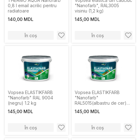
THERMO AQUA Nanofarb
Vopsea elastică din cauciuc
0,8 l email acrilic pentru
"Nanofarb", RAL3005
radiatoare
visiniu (1,2 kg)
140,00 MDL
145,00 MDL
În coș
În coș
Vopsea ELASTIKFARB
Vopsea ELASTIKFARB
"Nanofarb" RAL 9004
"Nanofarb"
(negru) 1.2 kg
RAL5015(albastru de cer)
1,2 kg
145,00 MDL
145,00 MDL
În coș
În coș