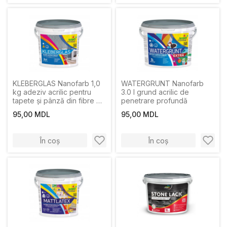
KLEBERGLAS Nanofarb 1,0
WATERGRUNT Nanofarb
kg adeziv acrilic pentru
3.0 l grund acrilic de
tapete și pânză din fibre de
penetrare profundă
sticlă
95,00 MDL
95,00 MDL
În coș
În coș