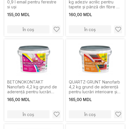
0,9 l email pentru ferestre
kg adeziv acrilic pentru
si uși
tapete și pânză din fibre de
sticlă
155,00 MDL
160,00 MDL
În coș
În coș
BETONOKONTAKT
QUARTZ-GRUNT Nanofarb
Nanofarb 4,2 kg grund de
4,2 kg grund de aderență
aderență pentru lucrări
pentru lucrări interioare și
interioare și exterioare
exterioare
165,00 MDL
165,00 MDL
În coș
În coș