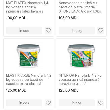
MATTLATEX Nanofarb 1,4
Nanovopsea acrilică cu
kg vopsea acrilică
efect de piatră umedă
interioară latex lavabilă
STONE LACK Glossy 1.0kg
100,00 MDL
105,00 MDL
În coș
În coș
ELASTIKFARBE Nanofarb 1,2
INTERIOR Nanofarb 4,2 kg
kg vopsea pe bază de
vopsea acrilică interioară,
cauciuc extra elastică
abraziune uscată
125,00 MDL
125,00 MDL
În coș
În coș