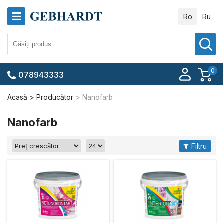
Ro
Ru
0
078943333
Acasă
Producător
Nanofarb
Nanofarb
Filtru