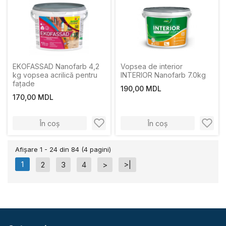
EKOFASSAD Nanofarb 4,2
Vopsea de interior
kg vopsea acrilică pentru
INTERIOR Nanofarb 7.0kg
fațade
190,00 MDL
170,00 MDL
În coș
În coș
Afişare 1 - 24 din 84 (4 pagini)
1
2
3
4
>
>|