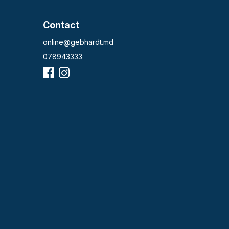
Contact
online@gebhardt.md
078943333