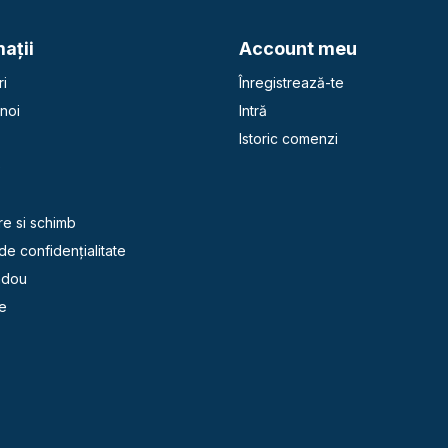
aţii
Account meu
i
Înregistrează-te
noi
Intră
Istoric comenzi
e
re si schimb
 de confidențialitate
adou
e