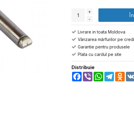
+
Î
-
Livrare in toata Moldova
Vânzarea mărfurilor pe credi
Garantie pentru produsele
Plata cu cardul pe site
Distribuie
Facebook
Viber
WhatsApp
Telegra
Odn