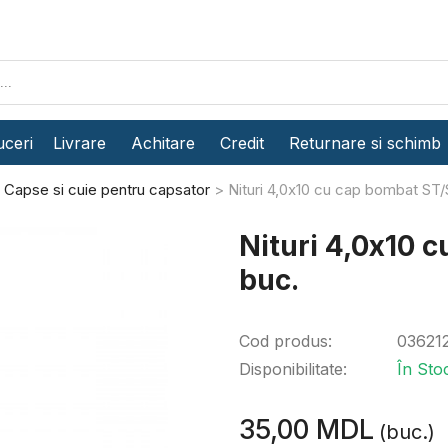
ceri
Livrare
Achitare
Credit
Returnare si schimb
Capse si cuie pentru capsator
Nituri 4,0x10 cu cap bombat ST
Nituri 4,0x10 
buc.
Cod produs:
03621
Disponibilitate:
În Sto
35,00 MDL
(buc.)