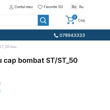
Contul meu
Favorite (0)
Ro
Ru
0
Coș
078943333
/ST_50 buc.
cu cap bombat ST/ST_50
2
c