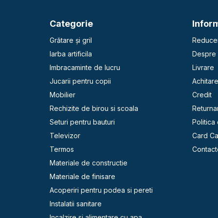
Categorie
Inform
Grătare și gril
Reducer
Iarba artificila
Despre 
Imbracaminte de lucru
Livrare
Jucarii pentru copii
Achitar
Mobilier
Credit
Rechizite de birou si scoala
Returna
Seturi pentru bauturi
Politica
Televizor
Card C
Termos
Contact
Materiale de constructie
Materiale de finisare
Acoperiri pentru podea si pereti
Instalatii sanitare
Incalzire si alimentare cu apa