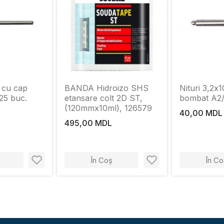
6 cu cap
BANDA Hidroizo SHS
Nituri 3,2х
25 buc.
etansare colt 2D ST,
bombat A2/
(120mmx10ml), 126579
40,00 MDL
495,00 MDL
În Coș
În Co