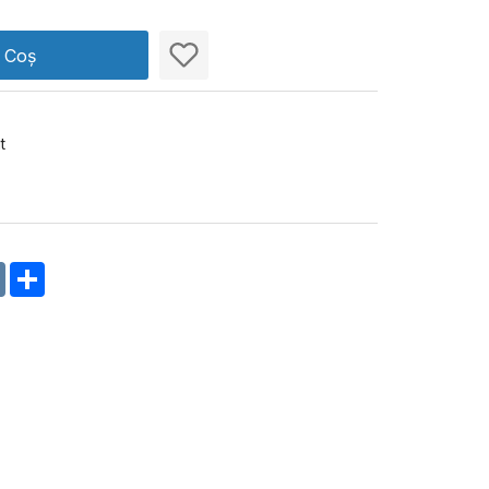
n Coș
t
m
oklassniki
VK
Share