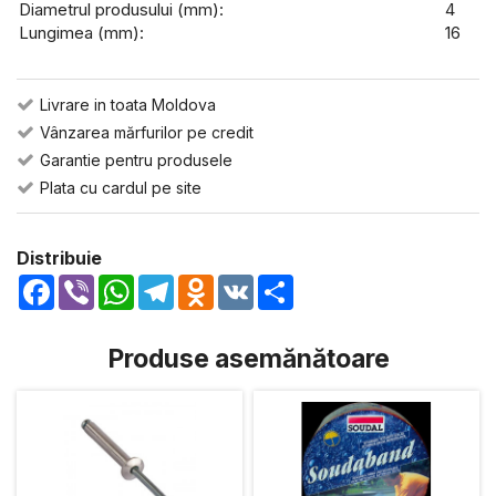
Diametrul produsului (mm):
4
Lungimea (mm):
16
Livrare in toata Moldova
Vânzarea mărfurilor pe credit
Garantie pentru produsele
Plata cu cardul pe site
Distribuie
Facebook
Viber
WhatsApp
Telegram
Odnoklassniki
VK
Share
Produse asemănătoare