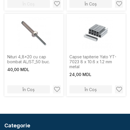
În Coș
În Coș
Nituri 4,8x20 cu cap
Capse tapiterie Yato YT-
bombat AL/ST_50 buc.
7023 8 x 10.6 x 1.2 mm
metal
40,00 MDL
24,00 MDL
În Coș
În Coș
Categorie