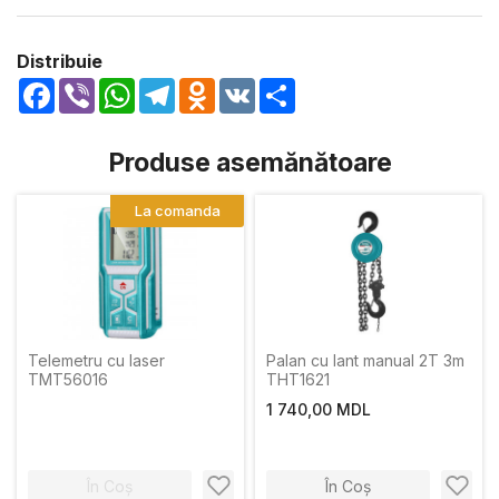
Distribuie
Facebook
Viber
WhatsApp
Telegram
Odnoklassniki
VK
Share
Produse asemănătoare
La comanda
Telemetru cu laser
Palan cu lant manual 2T 3m
TMT56016
THT1621
1 740,00 MDL
În Coș
În Coș