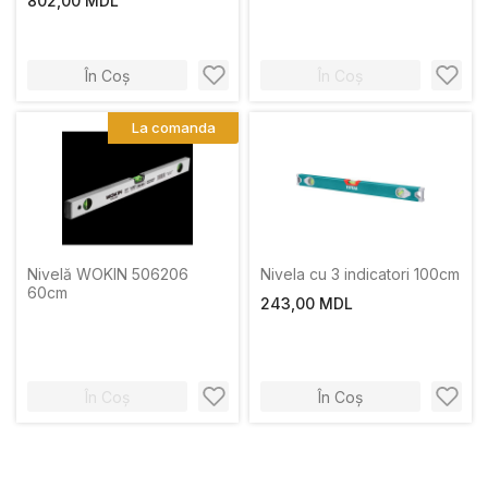
802,00 MDL
În Coș
În Coș
La comanda
Nivelă WOKIN 506206
Nivela cu 3 indicatori 100cm
60cm
243,00 MDL
În Coș
În Coș