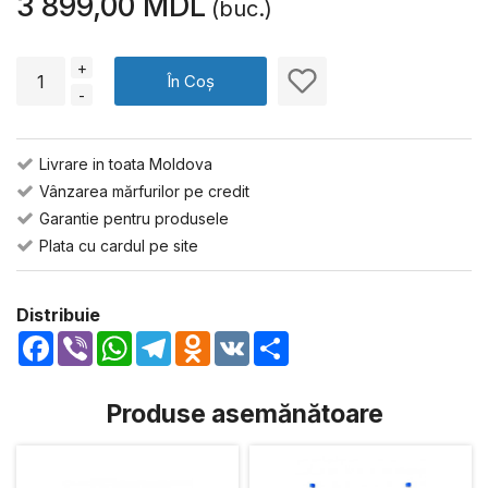
3 899,00 MDL
(buc.)
+
În Coș
-
Livrare in toata Moldova
Vânzarea mărfurilor pe credit
Garantie pentru produsele
Plata cu cardul pe site
Distribuie
Facebook
Viber
WhatsApp
Telegram
Odnoklassniki
VK
Share
Produse asemănătoare