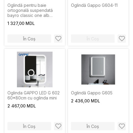
Оglindă pentru baie
Oglindă Gappo G604-11
ortogonală suspendată
bayro classic one alb
650x750
1 327,00 MDL
În Coș
În Coș
Oglinda GAPPO LED G 602
Oglindă Gappo G605
60*80cm cu oglinda mini
2 436,00 MDL
2 467,00 MDL
În Coș
În Coș