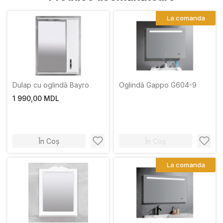
La comanda
Dulap cu oglindă Bayro
Oglindă Gappo G604-9
1 990,00 MDL
În Coș
În Coș
La comanda