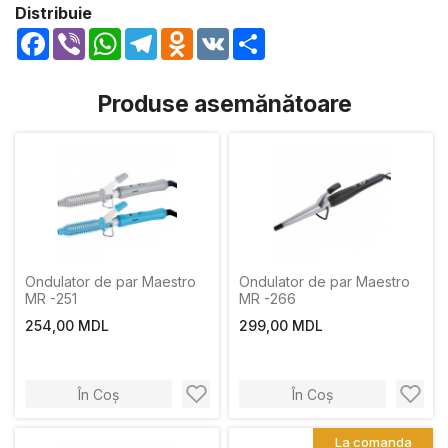
Distribuie
Facebook
Viber
WhatsApp
Telegram
Odnoklassniki
VK
Share
Produse asemănătoare
Ondulator de par Maestro
Ondulator de par Maestro
MR -251
MR -266
254,00 MDL
299,00 MDL
În Coș
În Coș
La comanda