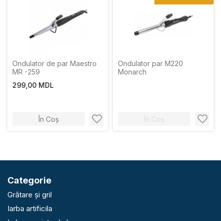
Ondulator de par Maestro
Ondulator par M220
MR -259
Monarch
299,00 MDL
În Coș
În Coș
Categorie
Grătare și gril
Iarba artificila