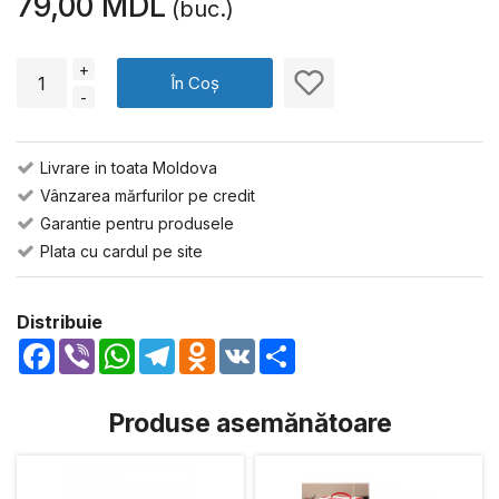
79,00 MDL
(buc.)
+
În Coș
-
Livrare in toata Moldova
Vânzarea mărfurilor pe credit
Garantie pentru produsele
Plata cu cardul pe site
Distribuie
Facebook
Viber
WhatsApp
Telegram
Odnoklassniki
VK
Share
Produse asemănătoare