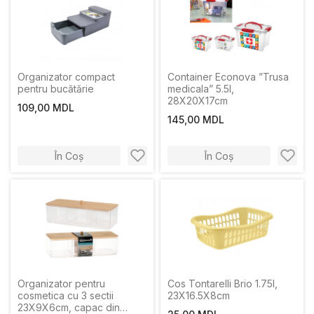
Organizator compact
Container Econova ”Trusa
pentru bucătărie
medicala” 5.5l,
28X20X17cm
109,00 MDL
145,00 MDL
În Coș
În Coș
Organizator pentru
Cos Tontarelli Brio 1.75l,
cosmetica cu 3 sectii
23Х16.5Х8cm
23X9X6cm, capac din