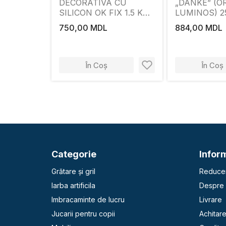
DECORATIVA CU
„DANKE” (
SILICON OK FIX 1.5 K
LUMINOS) 2
(BOB DE OREZ) ALBA
750,00 MDL
884,00 MDL
25KG
În Coș
În Coș
Categorie
Inform
Grătare și gril
Reducer
Iarba artificila
Despre 
Imbracaminte de lucru
Livrare
Jucarii pentru copii
Achitar