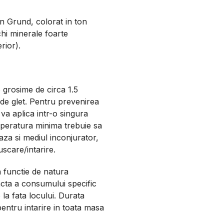
en Grund, colorat in ton
hi minerale foarte
rior).
o grosime de circa 1.5
 de glet. Pentru prevenirea
 va aplica intr-o singura
peratura minima trebuie sa
aza si mediul inconjurator,
uscare/intarire.
 functie de natura
acta a consumului specific
la fata locului. Durata
pentru intarire in toata masa