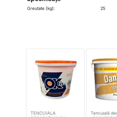
Greutate (kg):
25
TENCUIALA
Tencuială de