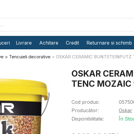
ceri
Livrare
Achitare
Credit
Returnare si schimb
ve
Tencuieli decorative
OSKAR CERAMIC BUNTSTEINPUTZ T
OSKAR CERAM
TENC MOZAIC 9
Cod produs:
05750
Producător:
Oskar
Disponibilitate:
În Sto