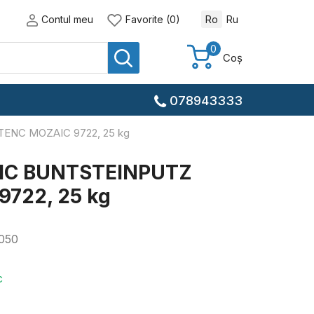
Contul meu
Favorite (0)
Ro
Ru
0
Coș
078943333
ENC MOZAIC 9722, 25 kg
IC BUNTSTEINPUTZ
722, 25 kg
050
c