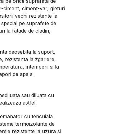
ca pe orice suprafata de
-ciment, ciment-var, gleturi
itorii vechi rezistente la
 special pe suprafete de
ri la fatade de cladiri,
nta deosebita la suport,
 rezistenta la zgariere,
mperatura, intemperii si la
apori de apa si
ediluata sau diluata cu
alizeaza astfel:
semanator cu tencuiala
sisteme termoizolante de
ersie rezistente la uzura si