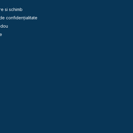
re si schimb
 de confidențialitate
adou
e