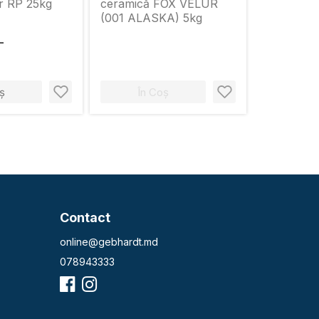
or RP 25kg
ceramică FOX VELUR
(001 ALASKA) 5kg
L
ș
În Coș
Contact
online@gebhardt.md
078943333