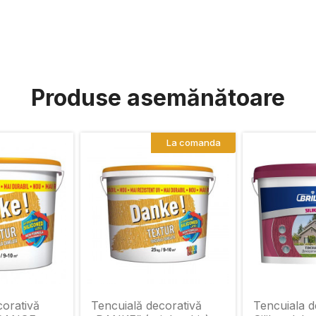
Produse asemănătoare
La comanda
corativă
Tencuială decorativă
Tencuiala d