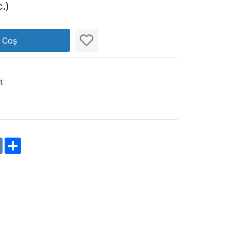
.)
n Coș
t
m
oklassniki
VK
Share