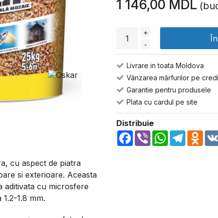
1 146,00 MDL
(buc
+
Î
-
Livrare in toata Moldova
Vânzarea mărfurilor pe credi
Garantie pentru produsele
Plata cu cardul pe site
Distribuie
Facebook
Viber
WhatsApp
Telegra
Odn
a, cu aspect de piatra
ioare si exterioare. Aceasta
a aditivata cu microsfere
 1.2-1.8 mm.