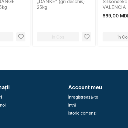
ORANGE
„DANKE” (gri deschis)
Silikondek
5kg
25kg
VALENCIA
669,00 MD
În Coș
În Co
aţii
Account meu
i
Înregistrează-te
noi
Intră
Istoric comenzi
e