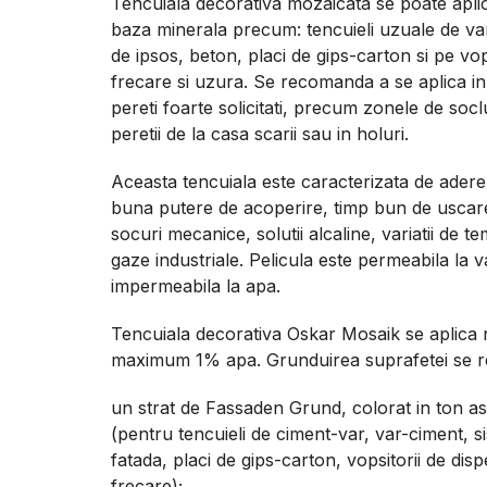
Tencuiala decorativa mozaicata se poate apli
baza minerala precum: tencuieli uzuale de var
de ipsos, beton, placi de gips-carton si pe vops
frecare si uzura. Se recomanda a se aplica in
pereti foarte solicitati, precum zonele de soclu
peretii de la casa scarii sau in holuri.
Aceasta tencuiala este caracterizata de adere
buna putere de acoperire, timp bun de uscare,
socuri mecanice, solutii alcaline, variatii de te
gaze industriale. Pelicula este permeabila la v
impermeabila la apa.
Tencuiala decorativa Oskar Mosaik se aplica n
maximum 1% apa. Grunduirea suprafetei se re
un strat de Fassaden Grund, colorat in ton a
(pentru tencuieli de ciment-var, var-ciment, 
fatada, placi de gips-carton, vopsitorii de disp
frecare);