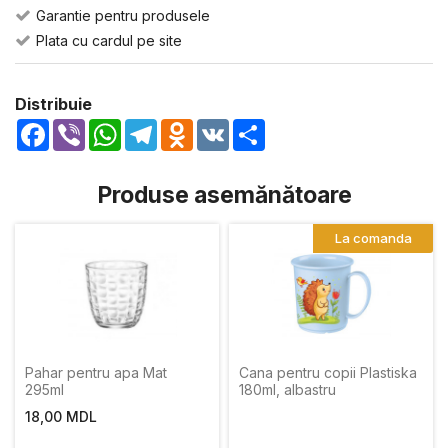
Garantie pentru produsele
Plata cu cardul pe site
Distribuie
Facebook
Viber
WhatsApp
Telegram
Odnoklassniki
VK
Share
Produse asemănătoare
La comanda
Pahar pentru apa Mat
Cana pentru copii Plastiska
295ml
180ml, albastru
18,00 MDL