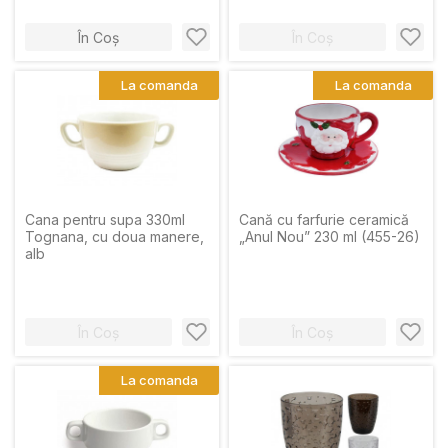
În Coș
În Coș
La comanda
La comanda
Cana pentru supa 330ml
Cană cu farfurie ceramică
Tognana, cu doua manere,
„Anul Nou” 230 ml (455-26)
alb
În Coș
În Coș
La comanda