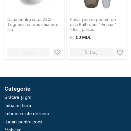
Cana pentru supa 240ml
Pahar pentru periute de
Tognana, cu doua manere,
dinti Bathroom "Picaturi"
alb
10cm, plastic
41,00 MDL
În Coș
În Coș
Categorie
Grătare și gril
Iarba artificila
Imbracaminte de lucru
Jucarii pentru copii
Mobilier