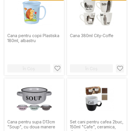
Cana pentru copii Plastiska
Cana 380ml City-Coffe
180ml, albastru
În Coș
În Coș
Cana pentru supa D13сm
Set cani pentru cafea 2buc,
"Soup", cu doua manere
150ml "Cafe", ceramica,