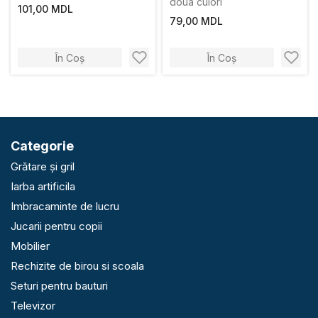
doua culori
101,00 MDL
79,00 MDL
În Coș
În Coș
Categorie
Grătare și gril
Iarba artificila
Imbracaminte de lucru
Jucarii pentru copii
Mobilier
Rechizite de birou si scoala
Seturi pentru bauturi
Televizor