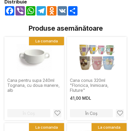
Distribuie
Facebook
Viber
WhatsApp
Telegram
Odnoklassniki
VK
Share
Produse asemănătoare
La comanda
Cana pentru supa 240ml
Cana conus 320ml
Tognana, cu doua manere,
"Floricica, Inimioara,
alb
Fluture"
41,00 MDL
În Coș
În Coș
La comanda
La comanda