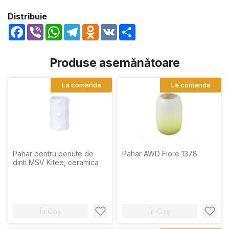
Distribuie
Facebook
Viber
WhatsApp
Telegram
Odnoklassniki
VK
Share
Produse asemănătoare
La comanda
La comanda
Pahar pentru periute de
Pahar AWD Fiore 1378
dinti MSV Kitee, ceramica
În Coș
În Coș